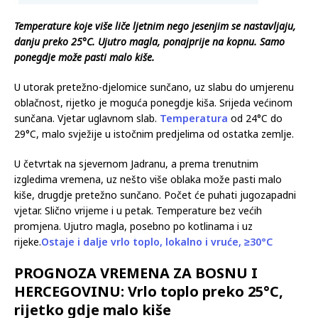
Temperature koje više liče ljetnim nego jesenjim se nastavljaju,
danju preko 25°C. Ujutro magla, ponajprije na kopnu. Samo
ponegdje može pasti malo kiše.
U utorak pretežno-djelomice sunčano, uz slabu do umjerenu
oblačnost, rijetko je moguća ponegdje kiša. Srijeda većinom
sunčana. Vjetar uglavnom slab.
Temperatura
od 24°C do
29°C, malo svježije u istočnim predjelima od ostatka zemlje.
U četvrtak na sjevernom Jadranu, a prema trenutnim
izgledima vremena, uz nešto više oblaka može pasti malo
kiše, drugdje pretežno sunčano. Počet će puhati jugozapadni
vjetar. Slično vrijeme i u petak. Temperature bez većih
promjena. Ujutro magla, posebno po kotlinama i uz
rijeke.
Ostaje i dalje vrlo toplo, lokalno i vruće, ≥30°C
PROGNOZA VREMENA ZA BOSNU I
HERCEGOVINU: Vrlo toplo preko 25°C,
rijetko gdje malo kiše