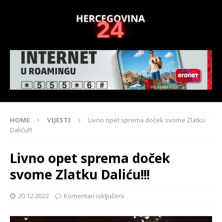
HOME
VIJESTI
Livno opet sprema doček svome Zlatku
Daliću!!!
Livno opet sprema doček
svome Zlatku Daliću!!!
20.12.2022
Komentari isključeni