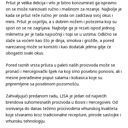
Pršut je velika delicija i vrlo je bitno konzumirati ga ispravno
on se može narezivati ručno i mašinom za rezanje. Najbolje je
kada se pršut reže ručno jer onda on zadržava svoj okus i
miris. Pršut je osjetljiv, a s dobrim nožem i potezima koji su
spori on se ne zagrijava. Najbolje ga je rezati ispod jednog
milimetra jer je tada najsočniji i topi se u ustima. Odlično se
slaže sa voćem kao što je dinja, smokva i grožđe, a pored
narezanog može se koristiti i kao dodatak jelima gdje će
obogatiti svaki okus.
Pored raznih vrsta pršuta u paleti naših proizvoda može se
pronaći i Hercegovački špek na koji smo posebno ponosni, ali i
mesne prerađevine poput salama i kobasica koje su
pripremljene sa posebnom pozornošću.
Zahvaljujući predanom radu, LISA je jedan od najvećih
brendova suhomesnatih proizvoda u Bosni i Hercegovini. Od
osnivanja do danas težimo proizvodima vrhunskog kvaliteta
koje stvaramo kroz tradicionalne recepture, prirode sastojke i
vrhunsku tehnologiju.