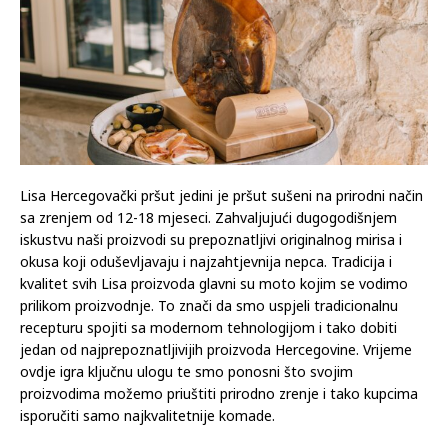
Lisa Hercegovački pršut jedini je pršut sušeni na prirodni način
sa zrenjem od 12-18 mjeseci. Zahvaljujući dugogodišnjem
iskustvu naši proizvodi su prepoznatljivi originalnog mirisa i
okusa koji oduševljavaju i najzahtjevnija nepca. Tradicija i
kvalitet svih Lisa proizvoda glavni su moto kojim se vodimo
prilikom proizvodnje. To znači da smo uspjeli tradicionalnu
recepturu spojiti sa modernom tehnologijom i tako dobiti
jedan od najprepoznatljivijih proizvoda Hercegovine. Vrijeme
ovdje igra ključnu ulogu te smo ponosni što svojim
proizvodima možemo priuštiti prirodno zrenje i tako kupcima
isporučiti samo najkvalitetnije komade.