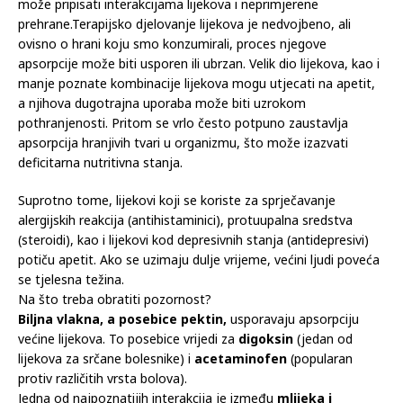
može pripisati interakcijama lijekova i neprimjerene
prehrane.Terapijsko djelovanje lijekova je nedvojbeno, ali
ovisno o hrani koju smo konzumirali, proces njegove
apsorpcije može biti usporen ili ubrzan. Velik dio lijekova, kao i
manje poznate kombinacije lijekova mogu utjecati na apetit,
a njihova dugotrajna uporaba može biti uzrokom
pothranjenosti. Pritom se vrlo često potpuno zaustavlja
apsorpcija hranjivih tvari u organizmu, što može izazvati
deficitarna nutritivna stanja.
Suprotno tome, lijekovi koji se koriste za sprječavanje
alergijskih reakcija (antihistaminici), protuupalna sredstva
(steroidi), kao i lijekovi kod depresivnih stanja (antidepresivi)
potiču apetit. Ako se uzimaju dulje vrijeme, većini ljudi poveća
se tjelesna težina.
Na što treba obratiti pozornost?
Biljna vlakna, a posebice pektin,
usporavaju apsorpciju
većine lijekova. To posebice vrijedi za
digoksin
(jedan od
lijekova za srčane bolesnike) i
acetaminofen
(popularan
protiv različitih vrsta bolova).