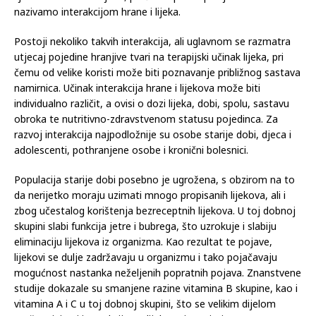
lijeka i stvoriti neželjene, pa čak i opasne posljedice. To
nazivamo interakcijom hrane i lijeka.
Postoji nekoliko takvih interakcija, ali uglavnom se razmatra
utjecaj pojedine hranjive tvari na terapijski učinak lijeka, pri
čemu od velike koristi može biti poznavanje približnog sastava
namirnica. Učinak interakcija hrane i lijekova može biti
individualno različit, a ovisi o dozi lijeka, dobi, spolu, sastavu
obroka te nutritivno-zdravstvenom statusu pojedinca. Za
razvoj interakcija najpodložnije su osobe starije dobi, djeca i
adolescenti, pothranjene osobe i kronični bolesnici.
Populacija starije dobi posebno je ugrožena, s obzirom na to
da nerijetko moraju uzimati mnogo propisanih lijekova, ali i
zbog učestalog korištenja bezreceptnih lijekova. U toj dobnoj
skupini slabi funkcija jetre i bubrega, što uzrokuje i slabiju
eliminaciju lijekova iz organizma. Kao rezultat te pojave,
lijekovi se dulje zadržavaju u organizmu i tako pojačavaju
mogućnost nastanka neželjenih popratnih pojava. Znanstvene
studije dokazale su smanjene razine vitamina B skupine, kao i
vitamina A i C u toj dobnoj skupini, što se velikim dijelom