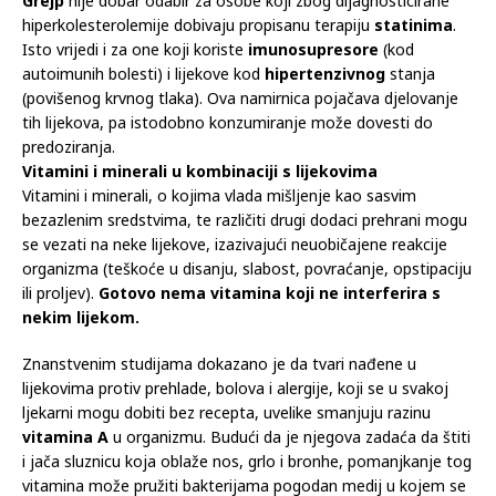
Grejp
nije dobar odabir za osobe koji zbog dijagnosticirane
hiperkolesterolemije dobivaju propisanu terapiju
statinima
.
Isto vrijedi i za one koji koriste
imunosupresore
(kod
autoimunih bolesti) i lijekove kod
hipertenzivnog
stanja
(povišenog krvnog tlaka). Ova namirnica pojačava djelovanje
tih lijekova, pa istodobno konzumiranje može dovesti do
predoziranja.
Vitamini i minerali u kombinaciji s lijekovima
Vitamini i minerali, o kojima vlada mišljenje kao sasvim
bezazlenim sredstvima, te različiti drugi dodaci prehrani mogu
se vezati na neke lijekove, izazivajući neuobičajene reakcije
organizma (teškoće u disanju, slabost, povraćanje, opstipaciju
ili proljev).
Gotovo nema vitamina koji ne interferira s
nekim lijekom.
Znanstvenim studijama dokazano je da tvari nađene u
lijekovima protiv prehlade, bolova i alergije, koji se u svakoj
ljekarni mogu dobiti bez recepta, uvelike smanjuju razinu
vitamina A
u organizmu. Budući da je njegova zadaća da štiti
i jača sluznicu koja oblaže nos, grlo i bronhe, pomanjkanje tog