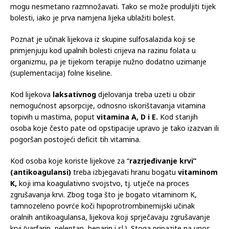
vitamina može pružiti bakterijama pogodan medij u kojem se
mogu nesmetano razmnožavati. Tako se može produljiti tijek
bolesti, iako je prva namjena lijeka ublažiti bolest.
Poznat je učinak lijekova iz skupine sulfosalazida koji se
primjenjuju kod upalnih bolesti crijeva na razinu folata u
organizmu, pa je tijekom terapije nužno dodatno uzimanje
(suplementacija) folne kiseline.
Kod lijekova
laksativnog
djelovanja treba uzeti u obzir
nemogućnost apsorpcije, odnosno iskorištavanja vitamina
topivih u mastima, poput
vitamina A, D i E.
Kod starijih
osoba koje često pate od opstipacije upravo je tako izazvan ili
pogoršan postojeći deficit tih vitamina.
Kod osoba koje koriste lijekove za “
razrjeđivanje krvi”
(antikoagulansi)
treba izbjegavati hranu bogatu
vitaminom
K,
koji ima koagulativno svojstvo, tj. utječe na proces
zgrušavanja krvi. Zbog toga što je bogato vitaminom K,
tamnozeleno povrće koči hipoprotrombinemijski učinak
oralnih antikoagulansa, lijekova koji sprječavaju zgrušavanje