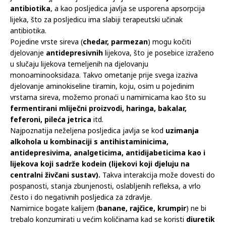
Jedna od najpoznatijih interakcija je između
mlijeka i
antibiotika
, a kao posljedica javlja se usporena apsorpcija
lijeka, što za posljedicu ima slabiji terapeutski učinak
antibiotika.
Pojedine vrste sireva (
chedar, parmezan
) mogu kočiti
djelovanje
antidepresivnih
lijekova, što je posebice izraženo
u slučaju lijekova temeljenih na djelovanju
monoaminooksidaza. Takvo ometanje prije svega izaziva
djelovanje aminokiseline tiramin, koju, osim u pojedinim
vrstama sireva, možemo pronaći u namirnicama kao što su
fermentirani mliječni proizvodi, haringa, bakalar,
feferoni, pileća jetrica
itd.
Najpoznatija neželjena posljedica javlja se kod
uzimanja
alkohola u kombinaciji s antihistaminicima,
antidepresivima, analgeticima, antidijabeticima kao i
lijekova koji sadrže kodein (lijekovi koji djeluju na
centralni živčani sustav).
Takva interakcija može dovesti do
pospanosti, stanja zbunjenosti, oslabljenih refleksa, a vrlo
često i do negativnih posljedica za zdravlje.
Namirnice bogate kalijem (
banane, rajčice, krumpir
) ne bi
trebalo konzumirati u većim količinama kad se koristi
diuretik