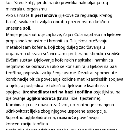
koji “štedi kalij”, jer dolazi do prevelika nakupljanja tog
minerala u organizmu.
Ako uzimate
hipertenzive
(lijekove za regulaciju krvnog
tlaka), svakako bi valjalo obratiti pozornost na količinu
unesene
soli
.
Manje je poznat utjecaj kave, čaja i Cola napitaka na lijekove
propisane kod astme i bronhitisa. Ti lijekovi otežavaju
metabolizam kofeina, koji zbog duljeg zadržavanja u
organizmu ubrzava srčani ritam i pretjerano stimulira središnji
živčani sustav. Djelovanje kofeinskih napitaka i namirnica
negativno se odražava i ako se konzumiraju lijekovi na bazi
teofilina, pripravka za liječenje astme. Rezultat spomenute
kombinacije bit će povećanje količine metilksantinskih spojeva
u tijelu, a posljedica je toksično djelovanje ksantinskih
spojeva.
Bronhodilatatori na bazi teofilina
osjetljivi su na
djelovanje
ugljikohidrata
(kruha, riže, tjestenine).
Kombinacija nije opasna za život, no znatno je smanjena
učinkovitost lijeka zbog njegove usporene apsorpcije.
Suprotno ugljikohidratima,
masnoće
povećavaju
koncentraciju teofilina.