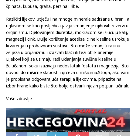
krvi (varfarin, pelentan, heparin i sl.). Stoga pripazite na unos
špinata, kupusa, graha, peršina i ribe.
Različiti lijekovi utječu i na mnoge minerale sadržane u hrani, a
uglavnom se kao posljedica javlja smanjenje njihovih rezervi u
organizmu. Djelovanjem diuretika, mokraćom se izlučuju kalij,
magnezij i cink. Dulje korištenje acetilsalicilne kiseline uzrokuje
krvarenja u probavnom sustavu, što može smanjiti razinu
željeza u organizmu i izazvati blaži ili teži oblik anemije.
Lijekovi koji se uzimaju radi uklanjanja suvišne kiseline u
želučanom soku izazivaju nedostatak fosfata i magnezija, što
dovodi do mišićne slabosti i grčeva u mišićima.Stoga, ako vam
je propisana odgovarajuća terapija lijekovima, pripazite na
izbor hrane kako biste što bolje ostvarili njezin potpuni učinak.
Vaše zdravlje