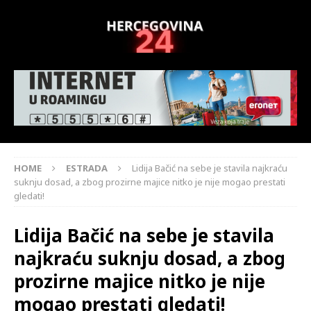
HOME
ESTRADA
Lidija Bačić na sebe je stavila najkraću
suknju dosad, a zbog prozirne majice nitko je nije mogao prestati
gledati!
Lidija Bačić na sebe je stavila
najkraću suknju dosad, a zbog
prozirne majice nitko je nije
mogao prestati gledati!