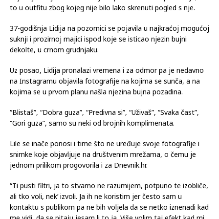
to u outfitu zbog kojeg nije bilo lako skrenuti pogled s nje.
37-godišnja Lidija na pozornici se pojavila u najkraćoj mogućoj
suknji i prozirnoj majici ispod koje se isticao njezin bujni
dekolte, u crnom grudnjaku.
Uz posao, Lidija pronalazi vremena i za odmor pa je nedavno
na Instagramu objavila fotografije na kojima se sunča, a na
kojima se u prvom planu našla njezina bujna pozadina.
“Blistaš”, “Dobra guza”, “Predivna si”, “Uživaš”, “Svaka čast”,
“Gori guza”, samo su neki od brojnih komplimenata.
Lile se inače ponosi i time što ne uređuje svoje fotografije i
snimke koje objavljuje na društvenim mrežama, o čemu je
jednom prilikom progovorila i za Dnevnik.hr.
“Ti pusti filtri, ja to stvarno ne razumijem, potpuno te izobliče,
ali tko voli, nek’ izvoli. Ja ih ne koristim jer često sam u
kontaktu s publikom pa ne bih voljela da se netko iznenadi kad
me vidi, da se pitaju jesam li to ja. Više volim taj efekt kad mi