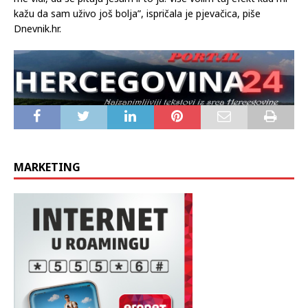
kažu da sam uživo još bolja”, ispričala je pjevačica, piše
Dnevnik.hr.
MARKETING