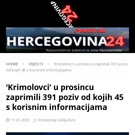
HOME
VIJESTI
‘Krimolovci’ u prosincu zaprimili 391 poziv
od kojih 45 s korisnim informacijama
‘Krimolovci’ u prosincu
zaprimili 391 poziv od kojih 45
s korisnim informacijama
11.01.2023
Komentari isključeni