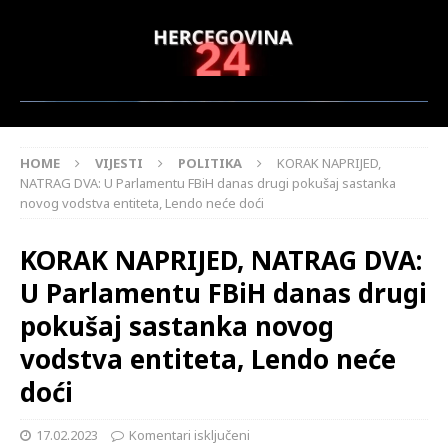
HOME
VIJESTI
POLITIKA
KORAK NAPRIJED,
NATRAG DVA: U Parlamentu FBiH danas drugi pokušaj sastanka
novog vodstva entiteta, Lendo neće doći
KORAK NAPRIJED, NATRAG DVA:
U Parlamentu FBiH danas drugi
pokušaj sastanka novog
vodstva entiteta, Lendo neće