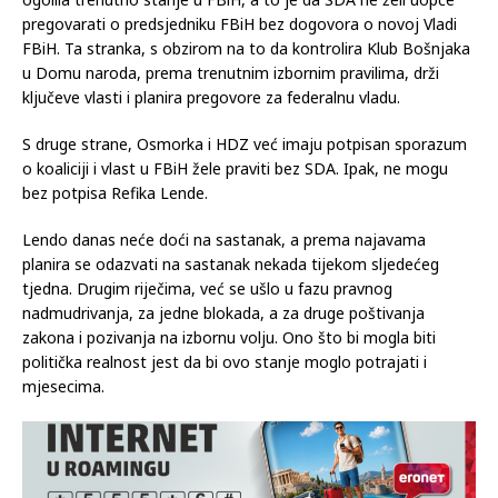
Tako ne misle Igor Stojanović i Lidija Bradara. Oni su odmah
jučer planirali dogovor o predsjedniku. Ipak, ova situacija je
ogolila trenutno stanje u FBiH, a to je da SDA ne želi uopće
pregovarati o predsjedniku FBiH bez dogovora o novoj Vladi
FBiH. Ta stranka, s obzirom na to da kontrolira Klub Bošnjaka
u Domu naroda, prema trenutnim izbornim pravilima, drži
ključeve vlasti i planira pregovore za federalnu vladu.
S druge strane, Osmorka i HDZ već imaju potpisan sporazum
o koaliciji i vlast u FBiH žele praviti bez SDA. Ipak, ne mogu
bez potpisa Refika Lende.
Lendo danas neće doći na sastanak, a prema najavama
planira se odazvati na sastanak nekada tijekom sljedećeg
tjedna. Drugim riječima, već se ušlo u fazu pravnog
nadmudrivanja, za jedne blokada, a za druge poštivanja
zakona i pozivanja na izbornu volju. Ono što bi mogla biti
politička realnost jest da bi ovo stanje moglo potrajati i
mjesecima.