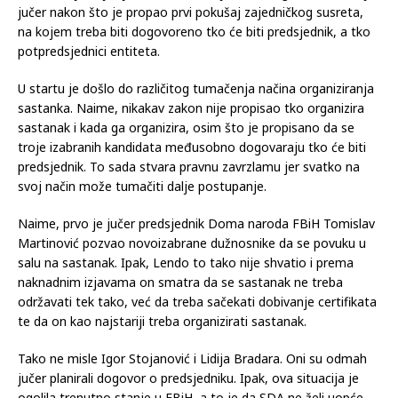
Stojanović i Lidija Bradara i danas će doći u entitetski
parlament u pokušaju organiziranja sastanka novoga vodstva.
Sastanak je najavljen u 10:30, a ideja da se organizira došla je
jučer nakon što je propao prvi pokušaj zajedničkog susreta,
na kojem treba biti dogovoreno tko će biti predsjednik, a tko
potpredsjednici entiteta.
U startu je došlo do različitog tumačenja načina organiziranja
sastanka. Naime, nikakav zakon nije propisao tko organizira
sastanak i kada ga organizira, osim što je propisano da se
troje izabranih kandidata međusobno dogovaraju tko će biti
predsjednik. To sada stvara pravnu zavrzlamu jer svatko na
svoj način može tumačiti dalje postupanje.
Naime, prvo je jučer predsjednik Doma naroda FBiH Tomislav
Martinović pozvao novoizabrane dužnosnike da se povuku u
salu na sastanak. Ipak, Lendo to tako nije shvatio i prema
naknadnim izjavama on smatra da se sastanak ne treba
održavati tek tako, već da treba sačekati dobivanje certifikata
te da on kao najstariji treba organizirati sastanak.