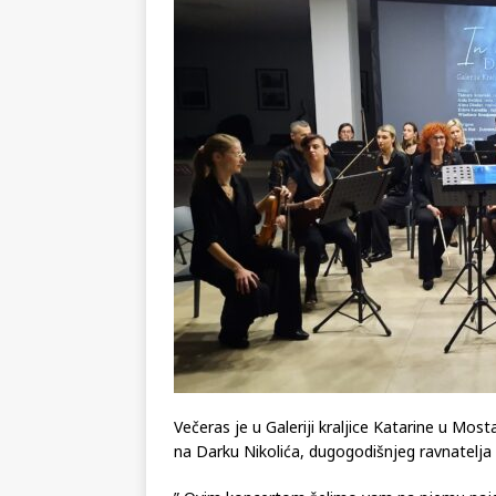
u tihom ponosu i iščekivanju
[ 03.08.2026 ]
MUP HNŽ – Izvo
KRONIKA
[ 02.08.2026 ]
GP Gabela Polj
[ 08.08.2026 ]
Prekinuta zagr
cilj
VIJESTI
Večeras je u Galeriji kraljice Katarine u M
na Darku Nikolića, dugogodišnjeg ravnatelja