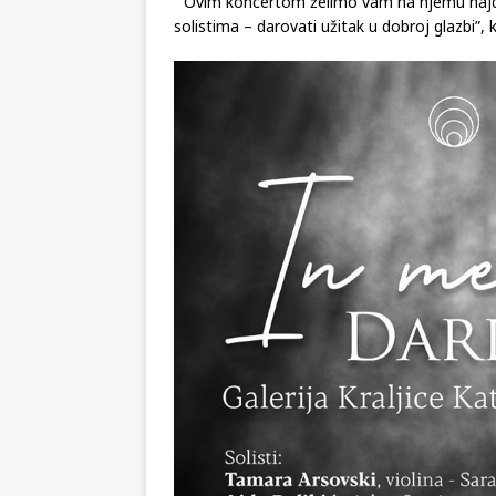
” Ovim koncertom želimo vam na njemu najdr
solistima – darovati užitak u dobroj glazbi”, 