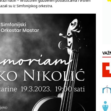
aži način – virtuoznim glazbenim poslasticama i vrsnim
kazali su iz Simfonijskog orkestra.
VAŽ