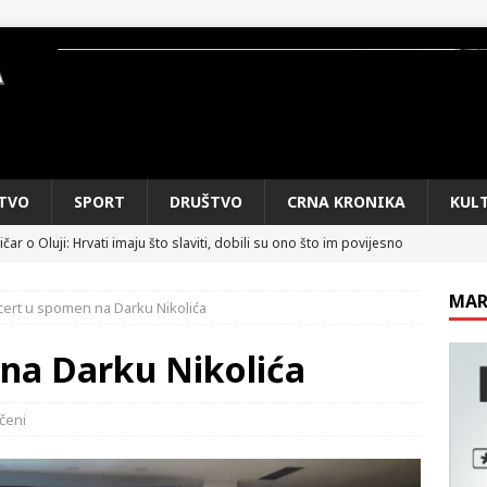
TVO
SPORT
DRUŠTVO
CRNA KRONIKA
KUL
čar o Oluji: Hrvati imaju što slaviti, dobili su ono što im povijesno
MAR
ert u spomen na Darku Nikolića
kog vala. Svježije u petak. Negdje stižu i pljuskovi.
VRIJEME
e je donijelo slobodu: Neizbrisiva uloga HVO-a i Hrvata iz BiH u
na Darku Nikolića
SKI RAT
čeni
pobjede: Večer u kojoj Knin, iseljena i domovinska Hrvatska dišu