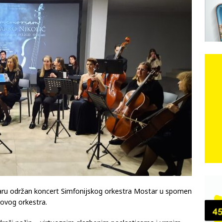
DOMOVINSKI RAT
d iz sažetka dnevnih događaja za protekli vikend
CRNA
e: Vozači satima čekaju, dok se drugi ubacuju sa strane
VIJESTI
ebačka dominacija na Maratonu lađa: Dvije ekipe zajedno ušle u
ostaru održan koncert Simfonijskog orkestra Mostar u spomen
 ovog orkestra.