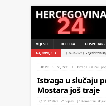
VIJESTI
POLITIKA
GOSPODARS
[ 05.08.2026 ]
Zajedništvo koj
NAJNOVIJE
Operaciji »Oluja«
DOMOVIN
HOME
VIJESTI
Istraga u slučaju pogi
[ 04.08.2026 ]
U susret Danu 
u tihom ponosu i iščekivanju
Istraga u slučaju po
[ 03.08.2026 ]
MUP HNŽ – Izvo
Mostara još traje
KRONIKA