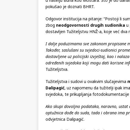
Preživjela je jedna članica četvoročlane obit
u naselju Buna kod Mostara. Što je do dana
pokušao je doznati BHRT.
Odgovor institucija na pitanje: “Postoji li sum
zbog
neodgovornosti drugih sudionika
u 
dostavljen Tužiteljstvu HNŽ-a, koje već dva
I dalje poduzimamo sve zakonom propisane mje
Također, saslušani su svjedoci-sudionici promet
dostavljene uz policijski izvještaj, kao i nala
određenih svjedoka koji mogu dati korisne i
Tužiteljstva.
Tužiteljstva i sudovi u ovakvim slučajevima
m
Dalipagić
, uz napomenu da tužitelji ipak im
svjedoka, te prikupljanja fotodokumentacije 
Ako skupi dovoljno podataka, naravno, ustat 
optužnica dođe do suda, tada i obrana ima p
odvjetnica Dalipagić.