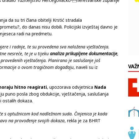
elji Krstić, nakon prometne nesreće koja se dogodila u rujnu
s uradilo Tužiteljstvo Hercegovačko-neretvanske županije
nja da su tri člana obitelji Krstić stradala
prometu?, do danas nisu dobili. Policijski izvještaj davno je
 mjeseca radi na predmetu.
re i radnje, te su provedena sva naložena vještačenja.
ne nesreće, te je u tijeku
analiza prikupljene dokumentacije
,
za provedenih vještačenja. Planirano je saslušanje još
VAŽ
nformacije o ovom tragičnom događaju
, naveli su iz
oraju hitno reagirati
, upozorava odvjetnica
Nada
aju puno posla zbog obdukcije, vještačenja, saslušanja
i ostalih dokaza.
će s optužnicom kod nadležnom suda. Činjenica je kada
ravo na provođenje svojih dokaza
, rekla je za BHRT