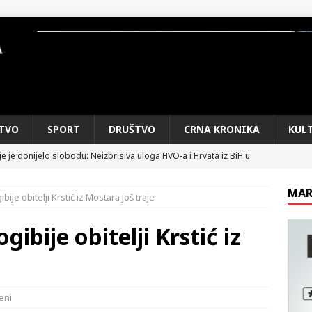
TVO
SPORT
DRUŠTVO
CRNA KRONIKA
KUL
e je donijelo slobodu: Neizbrisiva uloga HVO-a i Hrvata iz BiH u
SKI RAT
MAR
bije obitelji Krstić iz Mostara još traje
pobjede: Večer u kojoj Knin, iseljena i domovinska Hrvatska dišu
DOMOVINSKI RAT
gibije obitelji Krstić iz
d iz sažetka dnevnih događaja za protekli vikend
CRNA