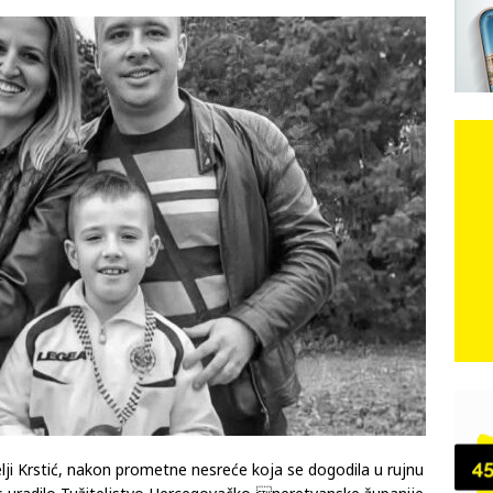
eni
e: Vozači satima čekaju, dok se drugi ubacuju sa strane
VIJESTI
n, 29. srpnja 2018, preminuo je glazbeni genij Oliver Dragojević
 iz Međugorja; ‘Slobodna Dalmacija‘ u posjedu dramatične
karca u polju kod granice!
CRNA KRONIKA
kog vala. Svježije u petak. Negdje stižu i pljuskovi.
VRIJEME