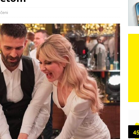
ačetom
 iz Međugorja; ‘Slobodna Dalmacija‘ u posjedu dramatične
učeni
karca u polju kod granice!
CRNA KRONIKA
đugorje – Izjava povodom čina vandalizma
VIJESTI
e je donijelo slobodu: Neizbrisiva uloga HVO-a i Hrvata iz BiH u
SKI RAT