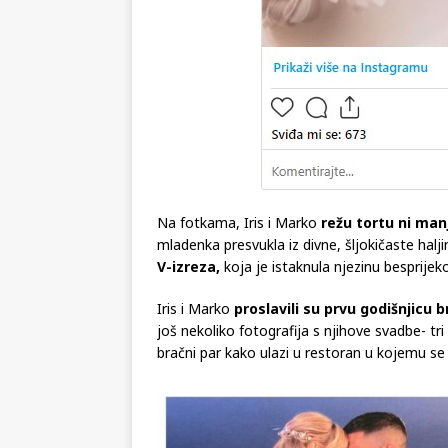
Na fotkama, Iris i Marko
režu tortu ni man
mladenka presvukla iz divne, šljokičaste halj
V-izreza,
koja je istaknula njezinu besprijeko
Iris i Marko
proslavili su prvu godišnjicu 
još nekoliko fotografija s njihove svadbe- tr
bračni par kako ulazi u restoran u kojemu se