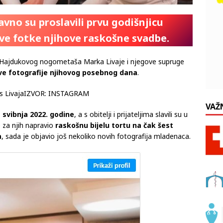
avno su proslavili prvu godišnjicu
nove fotke njihove raskošne svadbe.
 Hajdukovog nogometaša Marka Livaje i njegove supruge
e fotografije njihovog posebnog dana
.
IZVOR: INSTAGRAM
VAŽ
 svibnja 2022. godine
, a s obitelji i prijateljima slavili su u
 za njih napravio
raskošnu bijelu tortu na čak šest
a
, sada je objavio još nekoliko novih fotografija mladenaca.