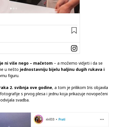
je ni više nego – mačetom
– a možemo vidjeti i da se
ine u nešto
jednostavniju bijelu haljinu dugih rukava i
rnu figuru.
braka 2. svibnja ove godine
, a tom je prilikom Iris objavila
i fotografije s prvog plesa i jednu koja prikazuje novopečeni
 odvijala svadba.