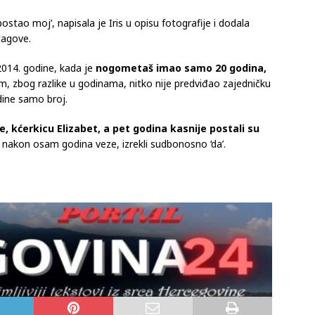
ostao moj’, napisala je Iris u opisu fotografije i dodala
htagove.
 2014. godine, kada je
nogometaš imao samo 20 godina,
im, zbog razlike u godinama, nitko nije predviđao zajedničku
dine samo broj.
e, kćerkicu Elizabet, a pet godina kasnije postali su
 nakon osam godina veze, izrekli sudbonosno ‘da’.