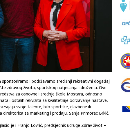
om sponzoriramo i podržavamo središnji rekreativni događaj
te zdravog života, sportskog natjecanja i druženja. Ove
redstva za osnovne i srednje škole Mostara, odnosno
ta i ostalih rekvizita za kvalitetnije održavanje nastave,
azvijaju svoje talente, bilo sportske, glazbene ili
šna direktorica za marketing i prodaju, Sanja Primorac Brkić.
io je i Franjo Lovrić, predsjednik udruge Zdrav život –