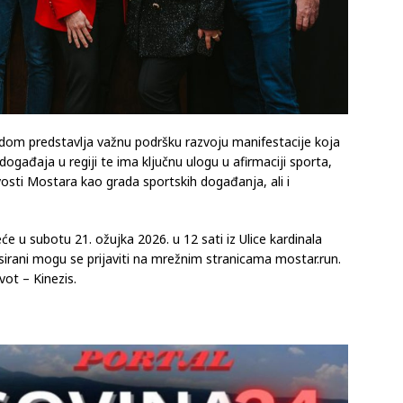
om predstavlja važnu podršku razvoju manifestacije koja
 događaja u regiji te ima ključnu ulogu u afirmaciji sporta,
vosti Mostara kao grada sportskih događanja, ali i
će u subotu 21. ožujka 2026. u 12 sati iz Ulice kardinala
esirani mogu se prijaviti na mrežnim stranicama mostar.run.
vot – Kinezis.