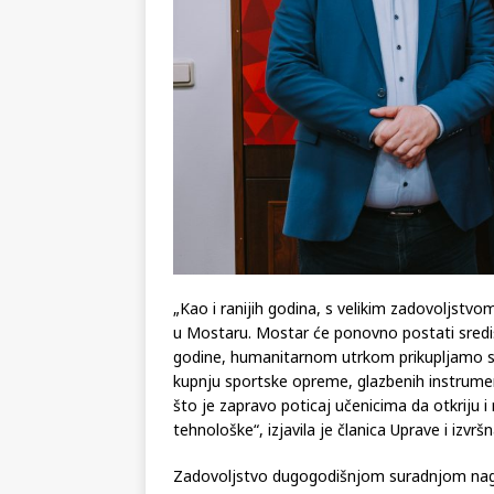
„Kao i ranijih godina, s velikim zadovoljstv
u Mostaru. Mostar će ponovno postati središ
godine, humanitarnom utrkom prikupljamo s
kupnju sportske opreme, glazbenih instrumena
što je zapravo poticaj učenicima da otkriju i r
tehnološke“, izjavila je članica Uprave i izvr
Zadovoljstvo dugogodišnjom suradnjom naglas