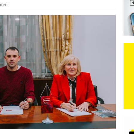
učeni
e: Vozači satima čekaju, dok se drugi ubacuju sa strane
VIJESTI
n, 29. srpnja 2018, preminuo je glazbeni genij Oliver Dragojević
čar o Oluji: Hrvati imaju što slaviti, dobili su ono što im povijesno