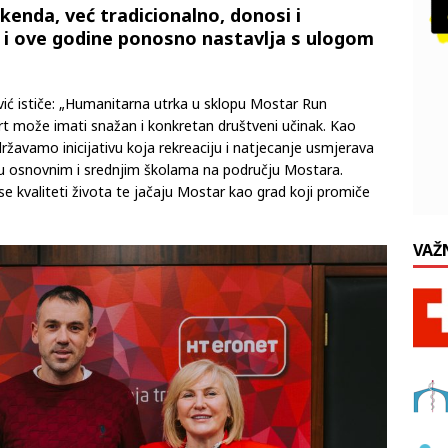
enda, već tradicionalno, donosi i
 i ove godine ponosno nastavlja s ulogom
ić ističe: „Humanitarna utrka u sklopu Mostar Run
 može imati snažan i konkretan društveni učinak. Kao
žavamo inicijativu koja rekreaciju i natjecanje usmjerava
 u osnovnim i srednjim školama na području Mostara.
e kvaliteti života te jačaju Mostar kao grad koji promiče
VAŽ