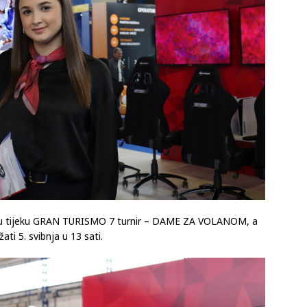
je u tijeku GRAN TURISMO 7 turnir – DAME ZA VOLANOM, a
i 5. svibnja u ­­­­­13 sati.