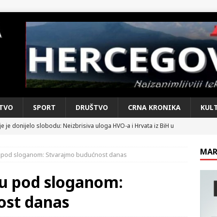
TVO
SPORT
DRUŠTVO
CRNA KRONIKA
KUL
e je donijelo slobodu: Neizbrisiva uloga HVO-a i Hrvata iz BiH u
SKI RAT
MAR
 pod sloganom: Stvarajmo budućnost danas
pobjede: Večer u kojoj Knin, iseljena i domovinska Hrvatska dišu
DOMOVINSKI RAT
u pod sloganom:
d iz sažetka dnevnih događaja za protekli vikend
CRNA
ost danas