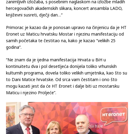
zanimljivih izložaba, s posebnim naglaskom na izložbe mladih
hercegovačkih akademskih slikara, koncert ansambla LADO,
književni susreti, dječji dan…“
Primorac je kazao da je ponosan upravo na činjenicu da je HT
Eronet uz Maticu hrvatsku Mostar i njezinu manifestaciju od
samih početaka te čestitao na, kako je kazao “velikih 25
godina”.
“Ne znam da je ijedna manifestacija Hrvata u BiH u
kontinuitetu dva i pol desetljeća donijela toliko vrhunskih
kulturnih programa, dovela toliko velikih umjetnika, kao što su
to Dani Matice hrvatske. Od srca vam čestitam i ono što
mogu kazati jest da će HT Eronet i dalje biti uz mostarsku
Maticu i njezino Proljeće”.