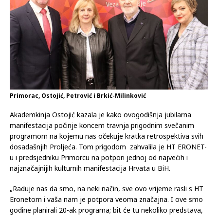
Primorac, Ostojić, Petrović i Brkić-Milinković
Akademkinja Ostojić kazala je kako ovogodišnja jubilarna
manifestacija počinje koncem travnja prigodnim svečanim
programom na kojemu nas očekuje kratka retrospektiva svih
dosadašnjih Proljeća. Tom prigodom zahvalila je HT ERONET-
u i predsjedniku Primorcu na potpori jednoj od najvećih i
najznačajnijih kulturnih manifestacija Hrvata u BiH.
„Raduje nas da smo, na neki način, sve ovo vrijeme rasli s HT
Eronetom i vaša nam je potpora veoma značajna. I ove smo
godine planirali 20-ak programa; bit će tu nekoliko predstava,