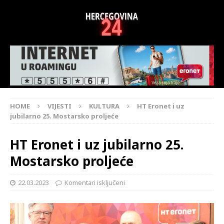
HOME
VIJESTI
KULTURA
HT Eronet i uz
jubilarno 25. Mostarsko proljeće
HT Eronet i uz jubilarno 25.
Mostarsko proljeće
22.03.2023
Komentari isključeni