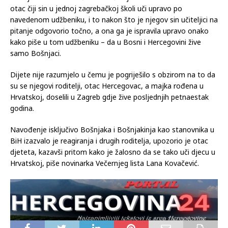
otac čiji sin u jednoj zagrebačkoj školi uči upravo po
navedenom udžbeniku, i to nakon što je njegov sin učiteljici na
pitanje odgovorio točno, a ona ga je ispravila upravo onako
kako piše u tom udžbeniku – da u Bosni i Hercegovini žive
samo Bošnjaci.
Dijete nije razumjelo u čemu je pogriješilo s obzirom na to da
su se njegovi roditelji, otac Hercegovac, a majka rođena u
Hrvatskoj, doselili u Zagreb gdje žive posljednjih petnaestak
godina.
Navođenje isključivo Bošnjaka i Bošnjakinja kao stanovnika u
BiH izazvalo je reagiranja i drugih roditelja, upozorio je otac
djeteta, kazavši pritom kako je žalosno da se tako uči djecu u
Hrvatskoj, piše novinarka Večernjeg lista Lana Kovačević.