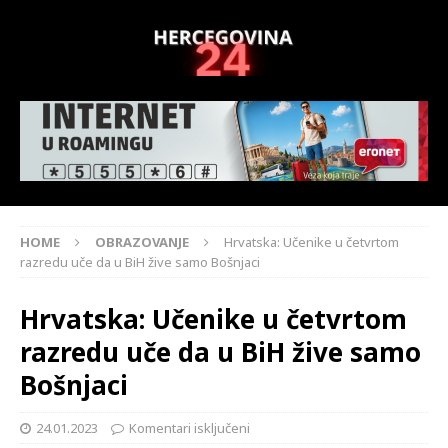
HOME
OBRAZOVANJE
Hrvatska: Učenike u četvrtom
razredu uče da u BiH žive samo Bošnjaci
Hrvatska: Učenike u četvrtom
razredu uče da u BiH žive samo
Bošnjaci
24.01.2023
Komentari isključeni