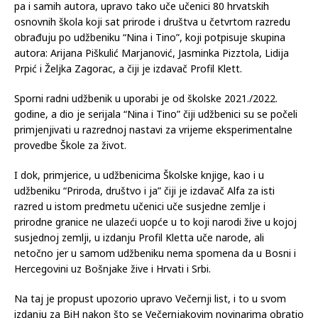
pa i samih autora, upravo tako uče učenici 80 hrvatskih
osnovnih škola koji sat prirode i društva u četvrtom razredu
obrađuju po udžbeniku “Nina i Tino”, koji potpisuje skupina
autora: Arijana Piškulić Marjanović, Jasminka Pizztola, Lidija
Prpić i Željka Zagorac, a čiji je izdavač Profil Klett.
Sporni radni udžbenik u uporabi je od školske 2021./2022.
godine, a dio je serijala “Nina i Tino” čiji udžbenici su se počeli
primjenjivati u razrednoj nastavi za vrijeme eksperimentalne
provedbe Škole za život.
I dok, primjerice, u udžbenicima Školske knjige, kao i u
udžbeniku “Priroda, društvo i ja” čiji je izdavač Alfa za isti
razred u istom predmetu učenici uče susjedne zemlje i
prirodne granice ne ulazeći uopće u to koji narodi žive u kojoj
susjednoj zemlji, u izdanju Profil Kletta uče narode, ali
netočno jer u samom udžbeniku nema spomena da u Bosni i
Hercegovini uz Bošnjake žive i Hrvati i Srbi.
Na taj je propust upozorio upravo Večernji list, i to u svom
izdanju za BiH nakon što se Večernjakovim novinarima obratio