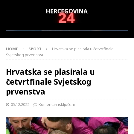
HOME
SPORT
Hrvatska se plasirala u četvrtfinale
Svjetskog prvenstva
Hrvatska se plasirala u
četvrtfinale Svjetskog
prvenstva
05.12.2022
Komentari isključeni