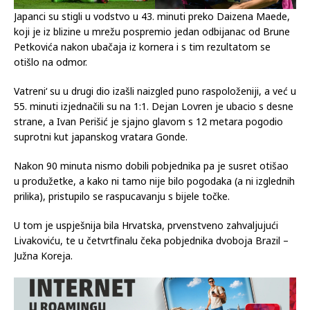
Japanci su stigli u vodstvo u 43. minuti preko Daizena Maede,
koji je iz blizine u mrežu pospremio jedan odbijanac od Brune
Petkovića nakon ubačaja iz kornera i s tim rezultatom se
otišlo na odmor.
Vatreni‘ su u drugi dio izašli naizgled puno raspoloženiji, a već u
55. minuti izjednačili su na 1:1. Dejan Lovren je ubacio s desne
strane, a Ivan Perišić je sjajno glavom s 12 metara pogodio
suprotni kut japanskog vratara Gonde.
Nakon 90 minuta nismo dobili pobjednika pa je susret otišao
u produžetke, a kako ni tamo nije bilo pogodaka (a ni izglednih
prilika), pristupilo se raspucavanju s bijele točke.
U tom je uspješnija bila Hrvatska, prvenstveno zahvaljujući
Livakoviću, te u četvrtfinalu čeka pobjednika dvoboja Brazil –
Južna Koreja.