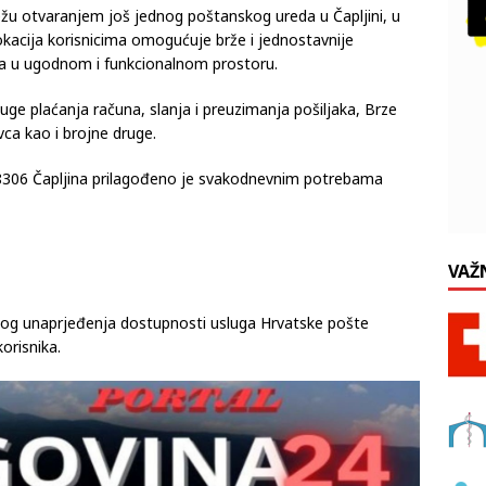
ežu otvaranjem još jednog poštanskog ureda u Čapljini, u
kacija korisnicima omogućuje brže i jednostavnije
luga u ugodnom i funkcionalnom prostoru.
uge plaćanja računa, slanja i preuzimanja pošiljaka, Brze
ca kao i brojne druge.
8306 Čapljina prilagođeno je svakodnevnim potrebama
VAŽ
anog unaprjeđenja dostupnosti usluga Hrvatske pošte
orisnika.