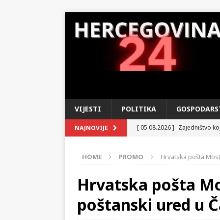
VIJESTI
POLITIKA
GOSPODARS
[ 05.08.2026 ]
Zajedništvo koj
NAJNOVIJE
Operaciji »Oluja«
DOMOVIN
HOME
PROMO
Hrvatska pošta Mosta
[ 04.08.2026 ]
U susret Danu 
u tihom ponosu i iščekivanju
Hrvatska pošta Mo
[ 03.08.2026 ]
MUP HNŽ – Izvo
poštanski ured u Č
KRONIKA