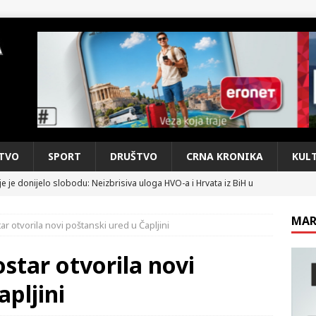
TVO
SPORT
DRUŠTVO
CRNA KRONIKA
KUL
e je donijelo slobodu: Neizbrisiva uloga HVO-a i Hrvata iz BiH u
SKI RAT
MAR
r otvorila novi poštanski ured u Čapljini
pobjede: Večer u kojoj Knin, iseljena i domovinska Hrvatska dišu
DOMOVINSKI RAT
star otvorila novi
d iz sažetka dnevnih događaja za protekli vikend
CRNA
apljini