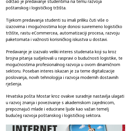
održao je predavanje studentima na temu razvoja
poštanskog i logističkog tržišta.
Tijekom predavanja studenti su imali priliku čuti više o
izazovima i mogućnostima koje donosi suvremeno logističko
tržište, rastu eCommercea, automatizaciji procesa, razvoju
paketomata i važnosti korisničkog iskustva u dostavi.
Predavanje je izazvalo veliki interes studenata koji su kroz
brojna pitanja sudjelovali u raspravi o budućnosti logistike, te
mogućnostima profesionalnog razvoja u ovom dinamičnom
sektoru. Poseban interes iskazan je za teme digitalizacije
poslovanja, novih tehnologija i razvoja modernih dostavnih
rješenja.
Hrvatska pošta Mostar kroz ovakve suradnje nastavlja ulagati
u razvoj znanja i povezivanje s akademskom zajednicom,
prepoznajući mlade i educirane ljude kao važan temelj
budućeg razvoja poštanskog i logističkog sektora.