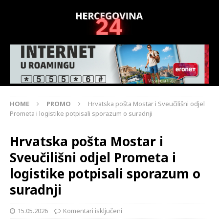
HOME
PROMO
Hrvatska pošta Mostar i Sveučilišni odjel
Prometa i logistike potpisali sporazum o suradnji
Hrvatska pošta Mostar i
Sveučilišni odjel Prometa i
logistike potpisali sporazum o
suradnji
15.05.2026
Komentari isključeni