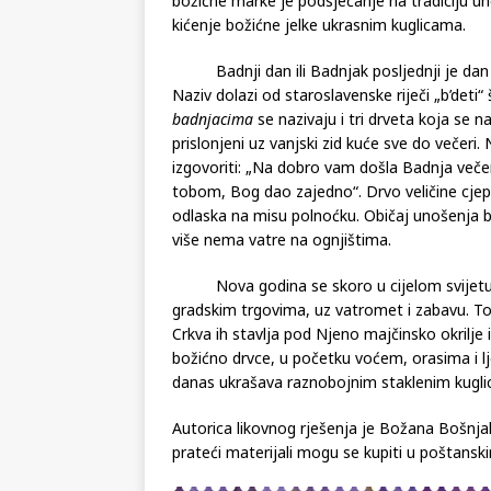
Hrvatska pošta (HP) Mostar tradicionalno ti
božićne marke je podsjećanje na tradiciju u
kićenje božićne jelke ukrasnim kuglicama.
Badnji dan ili Badnjak posljednji je dan D
Naziv dolazi od staroslavenske riječi „b’deti“
badnjacima
se nazivaju i tri drveta koja se 
prislonjeni uz vanjski zid kuće sve do večeri
izgovoriti: „Na dobro vam došla Badnja večer“
tobom, Bog dao zajedno“. Drvo veličine cjepan
odlaska na misu polnoćku. Običaj unošenja b
više nema vatre na ognjištima.
Nova godina se skoro u cijelom svijetu pro
gradskim trgovima, uz vatromet i zabavu. To
Crkva ih stavlja pod Njeno majčinsko okrilje i
božićno drvce, u početku voćem, orasima i l
danas ukrašava raznobojnim staklenim kugl
Autorica likovnog rješenja je Božana Bošnjak