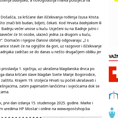
ska izdanje poštanskih maraka „Božić i Nova godina“. Motiv
nošenja
badnjaka
, a novogodišnja marka podsjeća na
ošašća, za kršćane dan iščekivanja rođenja Isusa Krista.
 što znači biti budan, bdjeti, čekati. Kod Hrvata
badnjakom
ili
na Badnju večer unose u kuću. Usječeni su na Badnje jutro i
. Navečer će tri osobe, ulazeći jedna za drugom u kuću,
. Domaćin i njegovi članovi obitelji odgovaraju: „I s
ice stavit će na ognjište da gori, uz razgovor i iščekivanje
adnjaka zadržao se do danas u nešto drugačijem obliku jer
VAŽ
slavlja 1. siječnja, uz ukrašena blagdanska drvca po
ga dana kršćani slave blagdan Svete Marije Bogorodice,
 zaštitu. Krajem 19. stoljeća Hrvati su počeli ukrašavati i
ješnjacima, zatim papirnatim lančićima i svjećicama dok se
icama.
, prvi dan izdanja 15. studenoga 2025. godine. Marke i