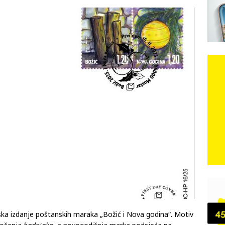
učeni
e: Vozači satima čekaju, dok se drugi ubacuju sa strane
VIJESTI
n, 29. srpnja 2018, preminuo je glazbeni genij Oliver Dragojević
čar o Oluji: Hrvati imaju što slaviti, dobili su ono što im povijesno