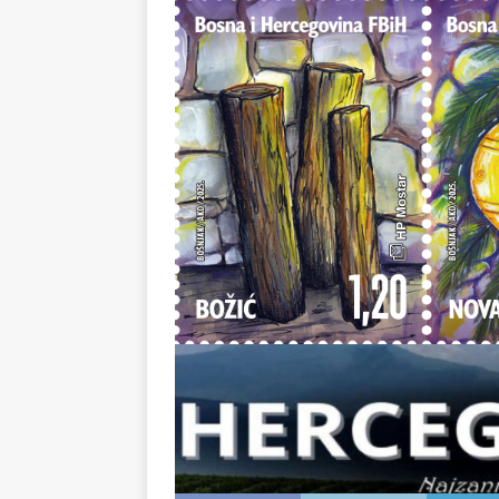
prateći materijali mogu se kupiti u poštan