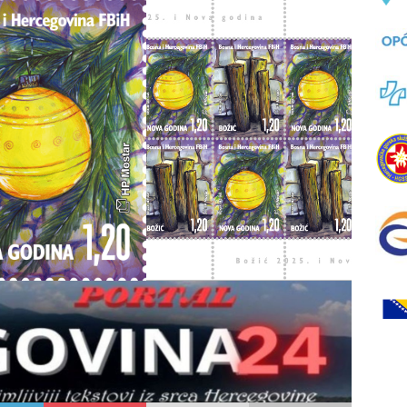
skim uredima HP Mostar i online na www.epostshop.ba