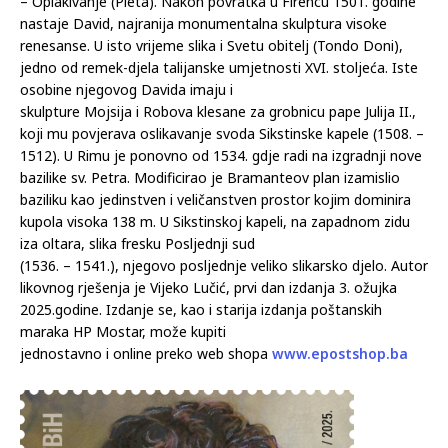
– Oplakivanje (Pietà). Nakon povratka u Firencu 1501. godine
nastaje David, najranija monumentalna skulptura visoke
renesanse. U isto vrijeme slika i Svetu obitelj (Tondo Doni),
jedno od remek-djela talijanske umjetnosti XVI. stoljeća. Iste
osobine njegovog Davida imaju i
skulpture Mojsija i Robova klesane za grobnicu pape Julija II.,
koji mu povjerava oslikavanje svoda Sikstinske kapele (1508. –
1512). U Rimu je ponovno od 1534. gdje radi na izgradnji nove
bazilike sv. Petra. Modificirao je Bramanteov plan izamislio
baziliku kao jedinstven i veličanstven prostor kojim dominira
kupola visoka 138 m. U Sikstinskoj kapeli, na zapadnom zidu
iza oltara, slika fresku Posljednji sud
(1536. – 1541.), njegovo posljednje veliko slikarsko djelo. Autor
likovnog rješenja je Vijeko Lučić, prvi dan izdanja 3. ožujka
2025.godine. Izdanje se, kao i starija izdanja poštanskih
maraka HP Mostar, može kupiti
jednostavno i online preko web shopa
www.epostshop.ba