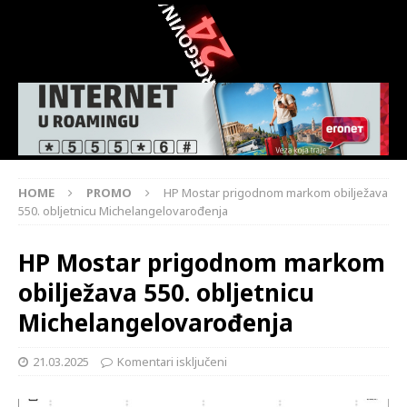
HOME
PROMO
HP Mostar prigodnom markom obilježava
550. obljetnicu Michelangelovarođenja
HP Mostar prigodnom markom
obilježava 550. obljetnicu
Michelangelovarođenja
21.03.2025
Komentari isključeni