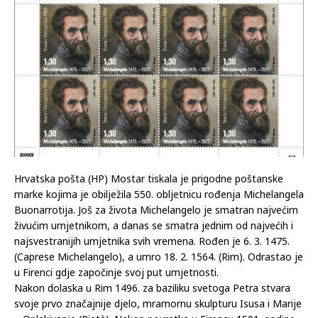
Hrvatska pošta (HP) Mostar tiskala je prigodne poštanske
marke kojima je obilježila 550. obljetnicu rođenja Michelangela
Buonarrotija. Još za života Michelangelo je smatran najvećim
živućim umjetnikom, a danas se smatra jednim od najvećih i
najsvestranijih umjetnika svih vremena. Rođen je 6. 3. 1475.
(Caprese Michelangelo), a umro 18. 2. 1564. (Rim). Odrastao je
u Firenci gdje započinje svoj put umjetnosti.
Nakon dolaska u Rim 1496. za baziliku svetoga Petra stvara
svoje prvo značajnije djelo, mramornu skulpturu Isusa i Marije