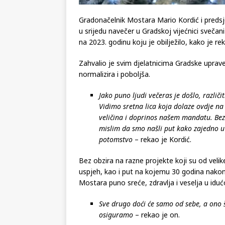
Gradonačelnik Mostara Mario Kordić i predsje
u srijedu navečer u Gradskoj vijećnici sveča
na 2023. godinu koju je obilježilo, kako je re
Zahvalio je svim djelatnicima Gradske uprave 
normalizira i poboljša.
Jako puno ljudi večeras je došlo, različi
Vidimo sretna lica koja dolaze ovdje na 
veličina i doprinos našem mandatu. Bez
mislim da smo našli put kako zajedno u
potomstvo
– rekao je Kordić.
Bez obzira na razne projekte koji su od velik
uspjeh, kao i put na kojemu 30 godina nakon
Mostara puno sreće, zdravlja i veselja u idućo
Sve drugo doći će samo od sebe, a ono 