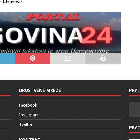
, posljednjih se godina pokazao kao sredina koja je
e Marinović.
DRUŠTVENE MREZE
PRAT
Facebook
Instagram
Twitter
PRA