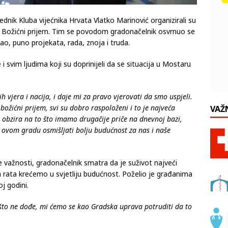
dnik Kluba vijećnika Hrvata Vlatko Marinović organizirali su
ni Božićni prijem. Tim se povodom gradonačelnik osvrnuo se
kao, puno projekata, rada, znoja i truda.
i svim ljudima koji su doprinijeli da se situacija u Mostaru
tih vjera i nacija, i daje mi za pravo vjerovati da smo uspjeli.
božićni prijem, svi su dobro raspoloženi i to je najveća
VAŽ
 obzira na to što imamo drugačije priče na dnevnoj bazi,
 ovom gradu osmišljati bolju budućnost za nas i naše
e važnosti, gradonačelnik smatra da je suživot najveći
 rata krećemo u svjetliju budućnost. Poželio je građanima
j godini.
što ne dođe, mi ćemo se kao Gradska uprava potruditi da to