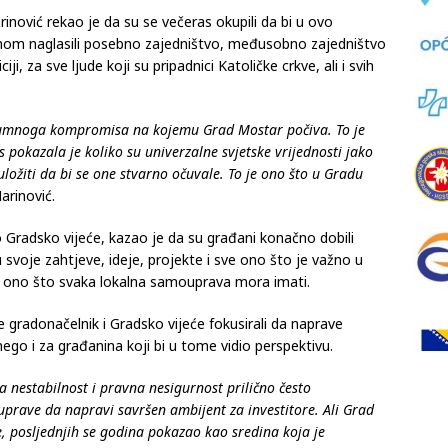
inović rekao je da su se večeras okupili da bi u ovo
dnom naglasili posebno zajedništvo, međusobno zajedništvo
ji, za sve ljude koji su pripadnici Katoličke crkve, ali i svih
umnoga kompromisa na kojemu Grad Mostar počiva. To je
 pokazala je koliko su univerzalne svjetske vrijednosti jako
ložiti da bi se one stvarno očuvale. To je ono što u Gradu
arinović.
 Gradsko vijeće, kazao je da su građani konačno dobili
ju svoje zahtjeve, ideje, projekte i sve ono što je važno u
e ono što svaka lokalna samouprava mora imati.
e gradonačelnik i Gradsko vijeće fokusirali da naprave
go i za građanina koji bi u tome vidio perspektivu.
ka nestabilnost i pravna nesigurnost prilično često
prave da napravi savršen ambijent za investitore. Ali Grad