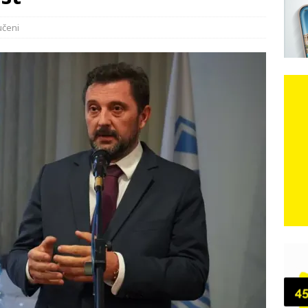
ost
e: Vozači satima čekaju, dok se drugi ubacuju sa strane
VIJESTI
učeni
n, 29. srpnja 2018, preminuo je glazbeni genij Oliver Dragojević
čar o Oluji: Hrvati imaju što slaviti, dobili su ono što im povijesno