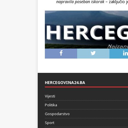
Mostar, u odnosu na neke druge sredine
napravila poseban iskorak
– zaključio j
HERCEGOVINA24.BA
Vijesti
Politika
Gospodarstvo