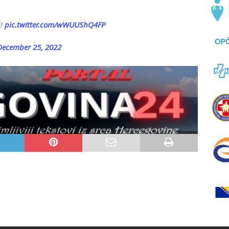
ć!
pic.twitter.com/wWUUShQ4FP
December 25, 2022