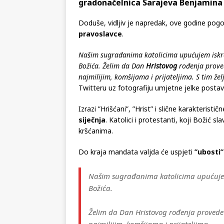
gradonačelnica Sarajeva Benjamina Ka
Doduše, vidljiv je napredak, ove godine pogo
pravoslavce
.
Našim sugrađanima katolicima upućujem iskre
Božića. Želim da Dan
Hristovog
rođenja proved
najmilijim, komšijama i prijateljima. S tim želj
Twitteru uz fotografiju umjetne jelke postav
Izrazi ”Hrišćani”, ”Hrist” i slične karakteristič
siječnja
. Katolici i protestanti, koji Božić s
kršćanima.
Do kraja mandata valjda će uspjeti
”ubosti”
Našim sugrađanima katolicima upućujem
Božića.
Želim da Dan Hristovog rođenja provedet