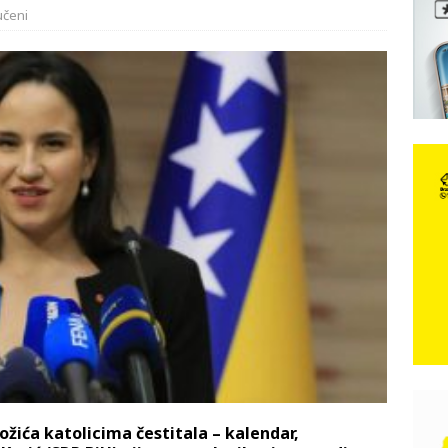
učeni
e: Vozači satima čekaju, dok se drugi ubacuju sa strane
VIJESTI
n, 29. srpnja 2018, preminuo je glazbeni genij Oliver Dragojević
čar o Oluji: Hrvati imaju što slaviti, dobili su ono što im povijesno
žića katolicima čestitala – kalendar,