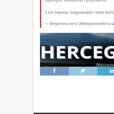
najmilijim, komšijama i prijateljima.
S tim željama, blagoslovljen i čestit Boži
— Benjamina Karić (@BenjaminaKaric)