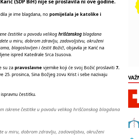
rić (SDP BiH) nije se proslavila ni ove godine.
dila je ime blagdana, no
pomiješala je katolike i
ne čestitke u povodu velikog
hrišćanskog
blagdana
ete u miru, dobrom zdravlju, zadovoljstvu, okruženi
ama, blagoslovljen i čestit Božić!
, objavila je Karić na
ljene ispred Katedrale Srca Isusova.
ne su za
pravoslavne
vjernike koji će svoj Božić proslaviti
7.
lave 25. prosinca, Sina Božjeg zovu Krist i sebe nazivaju
VAŽ
ispravnu čestitku.
 iskrene čestitke u povodu velikog hrišćanskog blagdana
e u miru, dobrom zdravlju, zadovoljstvu, okruženi