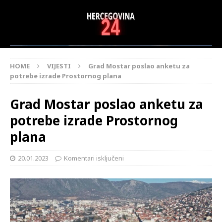
HOME
VIJESTI
Grad Mostar poslao anketu za
potrebe izrade Prostornog plana
Grad Mostar poslao anketu za
potrebe izrade Prostornog
plana
20.01.2023
Komentari isključeni