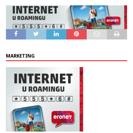
poveznice:
https://docs.google.com/forms/d/e/1FAIpQLSd
jLDKGdvs11aR8r7GQkGazcSHULV9AbEE2DHyXR5YMtv4unA/
viewform?usp=sf_link
MARKETING