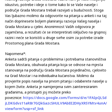
građana, grupa, udruženja, pravnih lica, civilnih organizacija i
institucija da kroz izražavanje mišljenja, potreba i
konstruktivnih prijedloga, doprinesu kreiranju inovativnog i
realnog razvoja Grada Mostara. Važno nam je Vaše mišljenje,
iskustvo, potrebe i ideje o tome kako bi se Vaše naselje i
područje Grada Mostara trebali razvijati u budućnosti. Stoga
Vas ljubazno molimo da odgovorite na pitanja u anketi i na taj
način doprinesete boljem planiranju razvoja Vašeg naselja i
Grada Mostara u cjelini. Anonimnost Vaših odgovora je
zajamčena, a rezultati će se interpretirati isključivo na grupnoj
razini i neće se koristiti u druge svrhe osim za potrebe izrade
Prostornog plana Grada Mostara.
Napomena*:
Anketa sadrži pitanja o problemima i potrebama stanovništva
Grada Mostara, obuhvata pitanja koja se odnose na mjesta
stanovanja na području Grada Mostara pojedinačno, cjelovito
na Grad Mostar i na individualna kućanstva. Molimo da
provjerite popis naselja na prvom pitanju i odaberete naselje u
kojem živite. Anketa je namijenjena svim zainteresiranim
građanima, a pristupiti joj možete preko