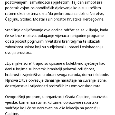
poštovanjem, zahvalnošću i pijetetom. Taj dan simbolizira
početak vojno-oslobodilačkih djelovanja koja su u teškim
ratnim okolnostima označila prekretnicu za dolinu Neretve,
Čapljinu, Stolac, Mostar i širi prostor hrvatske Hercegovine.
Središnje obilježavanje ove godine održat će se 7. lipnja, kada
će se kroz molitvu, polaganje vijenaca i prigodne programe
odati počast poginulim hrvatskim braniteljima te iskazati
zahvalnost svima koji su sudjelovali u obrani i oslobađanju
ovoga prostora.
„Lipanjske zore“ trajno su upisane u kolektivno sjećanje kao
dani u kojima su hrvatski branitelji pokazali odlučnost,
hrabrost i zajedništvo u obrani svoga naroda, doma i slobode.
Njihova žrtva obvezuje današnje naraštaje na čuvanje istine,
dostojanstva i vrijednosti proizašlih iz Domovinskog rata.
Ovogodišnji program, u organizaciji Grada Čapljine, obuhvaća
vjerske, komemorativne, kulturne, obrazovne i sportske
sadržaje koji će se održavati na više lokacija na području
Čapljine.