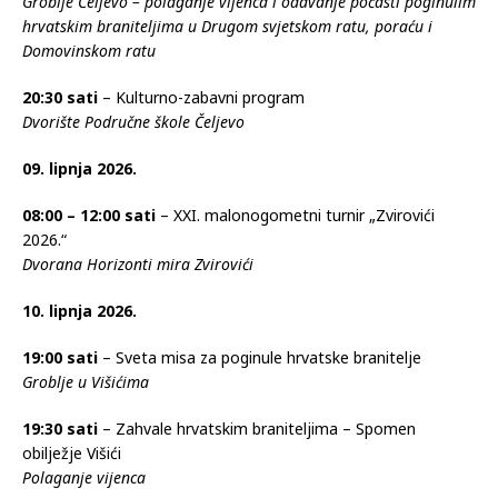
Groblje Čeljevo – polaganje vijenca i odavanje počasti poginulim
hrvatskim braniteljima u Drugom svjetskom ratu, poraću i
Domovinskom ratu
20:30 sati
– Kulturno-zabavni program
Dvorište Područne škole Čeljevo
09. lipnja 2026.
08:00 – 12:00 sati
– XXI. malonogometni turnir „Zvirovići
2026.“
Dvorana Horizonti mira Zvirovići
10. lipnja 2026.
19:00 sati
– Sveta misa za poginule hrvatske branitelje
Groblje u Višićima
19:30 sati
– Zahvale hrvatskim braniteljima – Spomen
obilježje Višići
Polaganje vijenca