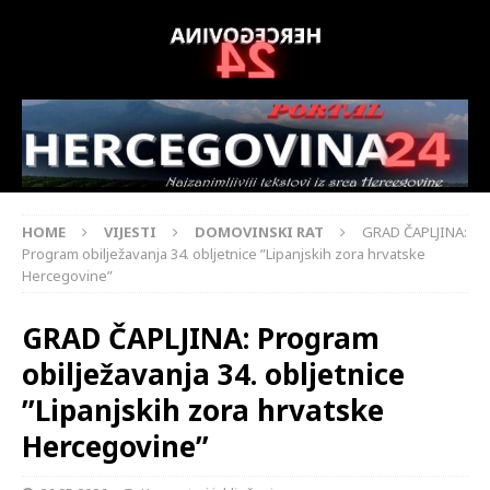
HOME
VIJESTI
DOMOVINSKI RAT
GRAD ČAPLJINA:
Program obilježavanja 34. obljetnice ”Lipanjskih zora hrvatske
Hercegovine”
GRAD ČAPLJINA: Program
obilježavanja 34. obljetnice
”Lipanjskih zora hrvatske
Hercegovine”