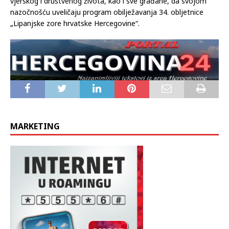
vjerskog i društvenog života, kao i sve građane, da svojom
nazočnošću uveličaju program obilježavanja 34. obljetnice
„Lipanjske zore hrvatske Hercegovine“.
MARKETING