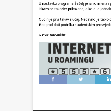
U nastavku programa Šešelj je iznio imena i
iskaznice također prikazane, a koje je jedn
Ovo nije prvi takav slučaj. Nedavno je tabloid
Beograd dati podršku studentskim prosvjed
Autror:
Dnevnik.hr