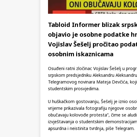
Tabloid Informer blizak srp
objavio je osobne podatke hrv
Vojislav Šešelj pročitao pod
osobnim iskaznicama
Osuđeni ratni zločinac Vojislav Šešelj u prog
srpskom predsjedniku Aleksandru Aleksandru 
Telegramovog novinara Mateja Devčića, koji je
studentskim prosvjedima.
U huškačkom gostovanju, Šešelj je iznio osob
vrijeme prikazivala fotografiju njegove osobn
obučavaju kolovođe protesta”, čime se aludir
izvještavanja o studentskim demonstracijama
apsurdna i neistinita tvrdnja, piše Telegram.