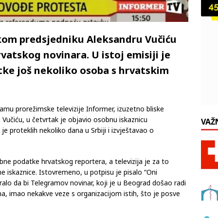
skom predsjedniku Aleksandru Vučiću
atskog novinara. U istoj emisiji je
atke još nekoliko osoba s hrvatskim
ramu prorežimske televizije Informer, izuzetno bliske
Vučiću, u četvrtak je objavio osobnu iskaznicu
VAŽ
 proteklih nekoliko dana u Srbiji i izvještavao o
ne podatke hrvatskog reportera, a televizija je za to
e iskaznice. Istovremeno, u potpisu je pisalo “Oni
alo da bi Telegramov novinar, koji je u Beograd došao radi
, imao nekakve veze s organizacijom istih, što je posve