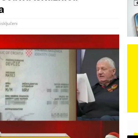
a
e: Vozači satima čekaju, dok se drugi ubacuju sa strane
VIJESTI
isključeni
n, 29. srpnja 2018, preminuo je glazbeni genij Oliver Dragojević
čar o Oluji: Hrvati imaju što slaviti, dobili su ono što im povijesno