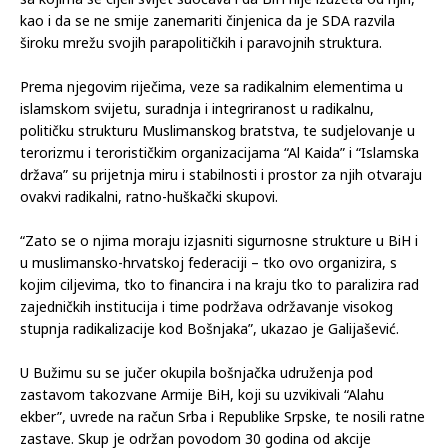
kao i da se ne smije zanemariti činjenica da je SDA razvila
široku mrežu svojih parapolitičkih i paravojnih struktura.
Prema njegovim riječima, veze sa radikalnim elementima u
islamskom svijetu, suradnja i integriranost u radikalnu,
političku strukturu Muslimanskog bratstva, te sudjelovanje u
terorizmu i terorističkim organizacijama “Al Kaida” i “Islamska
država” su prijetnja miru i stabilnosti i prostor za njih otvaraju
ovakvi radikalni, ratno-huškački skupovi.
“Zato se o njima moraju izjasniti sigurnosne strukture u BiH i
u muslimansko-hrvatskoj federaciji – tko ovo organizira, s
kojim ciljevima, tko to financira i na kraju tko to paralizira rad
zajedničkih institucija i time podržava održavanje visokog
stupnja radikalizacije kod Bošnjaka”, ukazao je Galijašević.
U Bužimu su se jučer okupila bošnjačka udruženja pod
zastavom takozvane Armije BiH, koji su uzvikivali “Alahu
ekber”, uvrede na račun Srba i Republike Srpske, te nosili ratne
zastave. Skup je održan povodom 30 godina od akcije