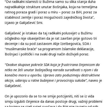
“Ovi radikalni islamisti iz Bužima samo su slika stanja duha
najradikalnije strukture unutar Bošnjaka, koja na temeljima
ratnog poraza gradi i poraz u miru – poraz za BiH, poraz za
stabilnost zemlje i poraz mogućnosti zajedničkog života”,
izjavio je Galijašević Srni.
Galijašević je istakao da taj radikalni polusvijet u Bužimu
očigledno nije obaviješten da je rat završen prije gotovo tri
decenije i da su pod zastavom Alije Izetbegovića, SDA i
“muslimanske braće” sa programom Islamske deklaracije,
Bošnjaci i politički i na svaki drugi način doživjeli poraz.
“Ovakve skupove pokreće SDA koja je frustrirana činjenicom da
nitko ne želi unutar bošnjačkog naroda surađivati s njom i da
konačno mora u oporbu. Upravo zato poduzimaju destruktivne
akcije, udaraju u ratne bubnjeve i provociraju sukobe”
, naveo je
Galijašević.
On je upozorio da se to ne smije potcijeniti, niti se iz vida
smiju izgubiti činjenice da danas postoje drugi, važniji problemi
sa kojima se cijeli svijet suočava i da BiH nije izuzeta od njih,