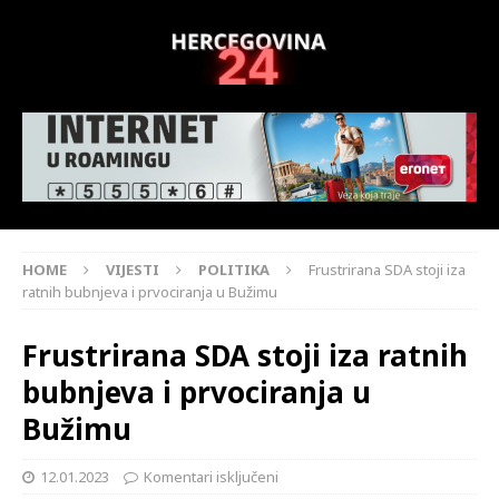
HOME
VIJESTI
POLITIKA
Frustrirana SDA stoji iza
ratnih bubnjeva i prvociranja u Bužimu
Frustrirana SDA stoji iza ratnih
bubnjeva i prvociranja u
Bužimu
12.01.2023
Komentari isključeni