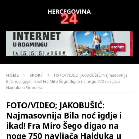
HOME
SPORT
FOTO/VIDEO; JAKOBUŠIĆ: Najmasovnija
Bila noć igdje i ikad! Fra Miro Šego digao na noge 750 navijača
Hajduka u Etnoselu
FOTO/VIDEO; JAKOBUŠIĆ:
Najmasovnija Bila noć igdje i
ikad! Fra Miro Šego digao na
noge 750 navijača Hajduka u