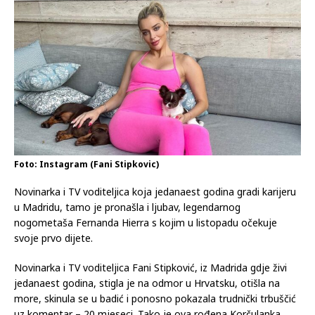
Foto: Instagram (Fani Stipkovic)
Novinarka i TV voditeljica koja jedanaest godina gradi karijeru
u Madridu, tamo je pronašla i ljubav, legendarnog
nogometaša Fernanda Hierra s kojim u listopadu očekuje
svoje prvo dijete.
Novinarka i TV voditeljica Fani Stipković, iz Madrida gdje živi
jedanaest godina, stigla je na odmor u Hrvatsku, otišla na
more, skinula se u badić i ponosno pokazala trudnički trbuščić
uz komentar – 20 mjeseci. Tako je ova rođena Korčulanka,