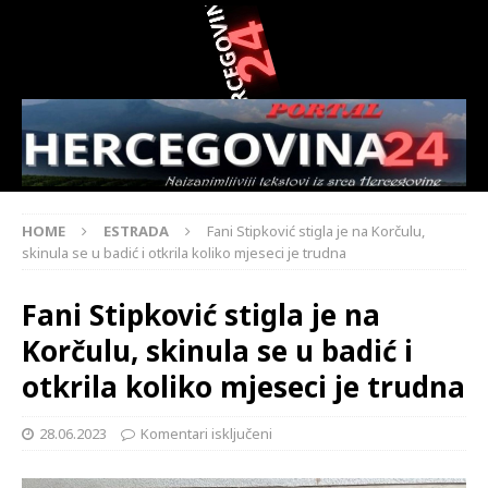
HOME
ESTRADA
Fani Stipković stigla je na Korčulu,
skinula se u badić i otkrila koliko mjeseci je trudna
Fani Stipković stigla je na
Korčulu, skinula se u badić i
otkrila koliko mjeseci je trudna
28.06.2023
Komentari isključeni