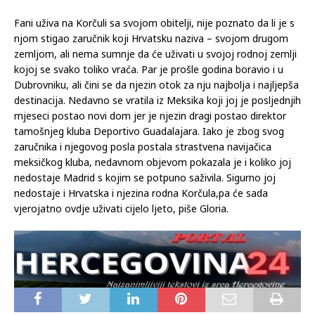
Fani uživa na Korčuli sa svojom obitelji, nije poznato da li je s
njom stigao zaručnik koji Hrvatsku naziva – svojom drugom
zemljom, ali nema sumnje da će uživati u svojoj rodnoj zemlji
kojoj se svako toliko vraća. Par je prošle godina boravio i u
Dubrovniku, ali čini se da njezin otok za nju najbolja i najljepša
destinacija. Nedavno se vratila iz Meksika koji joj je posljednjih
mjeseci postao novi dom jer je njezin dragi postao direktor
tamošnjeg kluba Deportivo Guadalajara. Iako je zbog svog
zaručnika i njegovog posla postala strastvena navijačica
meksičkog kluba, nedavnom objevom pokazala je i koliko joj
nedostaje Madrid s kojim se potpuno saživila. Sigurno joj
nedostaje i Hrvatska i njezina rodna Korčula,pa će sada
vjerojatno ovdje uživati cijelo ljeto, piše Gloria.