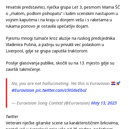
Hrvatski predstavnici, riječka grupa Let 3, pesmom Mama ŠČ
o „malom, podlom psihopatu” i ludim scenskim nastupom u
vojnim kaputima i na kraju u donjem vešu i s raketama u
rukama ponovo je ostavila upečatljiv dojam.
Pjesmu mnogi tumače kroz aluzije na ruskog predsjednika
Vladimira Putina, a pažnju su privukli već polaskom u
Liverpool, gdje se grupa zaputila traktorom.
Poslije glasovanja publike, skočili su na 13. mjesto gdje su
završili takmičenje.
No, you are not hallucinating. Yes this is Eurovision
#Eurovision
pic.twitter.com/z5tG6vEboI
— Eurovision Song Contest (@Eurovision)
May 13, 2023
Twitter
Veterani riječke gitarske scene sa karakterističnim brkovima,