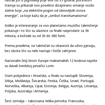
nastali još u Jugoslaviji prije više od 35 godina, početkom
travnja su prikazali ovo posebno dizajnirano omanje vozilo
zlatne boje „na električni pogon od obnovljivih izvora
energije”, za koje kažu da je „simbol transhumanizma”.
Koliko je interesiranje za ovo planetarno muzičko takmičenje
pokazuje i to što su ulaznice za finale rasprodate za 36
minuta, a koštale su od 30 do 380 funti.
Prema pravilima, svi takmičari su obavezni da uživo pjevaju,
bez obzira što su neki nastupi i fizički zahtjevni.
Nacionalni žiriji širom Europe maksimalnih 12 bodova najviše
su davali švedskoj pevačici Lorin.
Osim pobjednice i Hrvatske, u finalu su nastupili: Slovenija,
Srbija, Moldavija, Švicarska, Finska, Češka, Izrael, Portugal,
Norveška, Albanija, Cipar, Estonija, Belgija, Austrija, Litvanija,
Poljska, Australija i Armenija.
Šest zemalja – takozvana Velika petorka: Francuska,