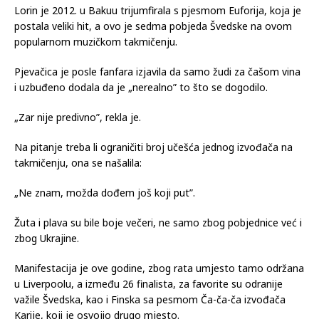
Lorin je 2012. u Bakuu trijumfirala s pjesmom Euforija, koja je
postala veliki hit, a ovo je sedma pobjeda Švedske na ovom
popularnom muzičkom takmičenju.
Pjevačica je posle fanfara izjavila da samo žudi za čašom vina
i uzbuđeno dodala da je „nerealno” to što se dogodilo.
„Zar nije predivno”, rekla je.
Na pitanje treba li ograničiti broj učešća jednog izvođača na
takmičenju, ona se našalila:
„Ne znam, možda dođem još koji put”.
Žuta i plava su bile boje večeri, ne samo zbog pobjednice već i
zbog Ukrajine.
Manifestacija je ove godine, zbog rata umjesto tamo održana
u Liverpoolu, a između 26 finalista, za favorite su odranije
važile Švedska, kao i Finska sa pesmom Ča-ča-ča izvođača
Karije, koji je osvojio drugo mjesto.