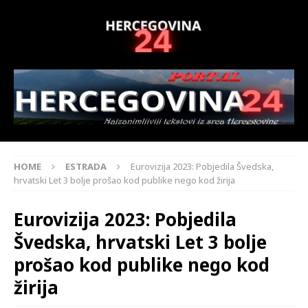
HOME
ESTRADA
Eurovizija 2023: Pobjedila Švedska,
hrvatski Let 3 bolje prošao kod publike nego kod žirija
Eurovizija 2023: Pobjedila
Švedska, hrvatski Let 3 bolje
prošao kod publike nego kod
žirija