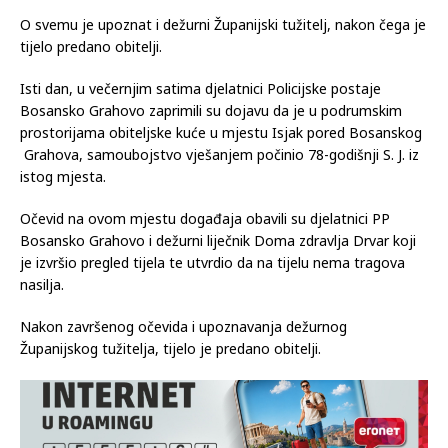
tijela i tom prilikom utvrdio da nema tragova nasilne smrti.
O svemu je upoznat i dežurni Županijski tužitelj, nakon čega je
tijelo predano obitelji.
Isti dan, u večernjim satima djelatnici Policijske postaje
Bosansko Grahovo zaprimili su dojavu da je u podrumskim
prostorijama obiteljske kuće u mjestu Isjak pored Bosanskog
Grahova, samoubojstvo vješanjem počinio 78-godišnji S. J. iz
istog mjesta.
Očevid na ovom mjestu događaja obavili su djelatnici PP
Bosansko Grahovo i dežurni liječnik Doma zdravlja Drvar koji
je izvršio pregled tijela te utvrdio da na tijelu nema tragova
nasilja.
Nakon završenog očevida i upoznavanja dežurnog
Županijskog tužitelja, tijelo je predano obitelji.