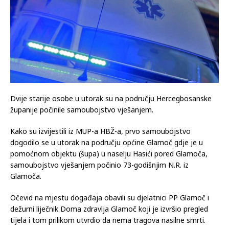
Dvije starije osobe u utorak su na području Hercegbosanske
županije počinile samoubojstvo vješanjem.
Kako su izvijestili iz MUP-a HBŽ-a, prvo samoubojstvo
dogodilo se u utorak na području općine Glamoč gdje je u
pomoćnom objektu (šupa) u naselju Hasići pored Glamoča,
samoubojstvo vješanjem počinio 73-godišnjim N.R. iz
Glamoča.
Očevid na mjestu događaja obavili su djelatnici PP Glamoč i
dežurni liječnik Doma zdravlja Glamoč koji je izvršio pregled