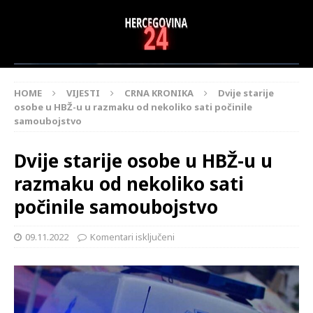
HOME
VIJESTI
CRNA KRONIKA
Dvije starije
osobe u HBŽ-u u razmaku od nekoliko sati počinile
samoubojstvo
Dvije starije osobe u HBŽ-u u
razmaku od nekoliko sati
počinile samoubojstvo
09.11.2022
Komentari isključeni