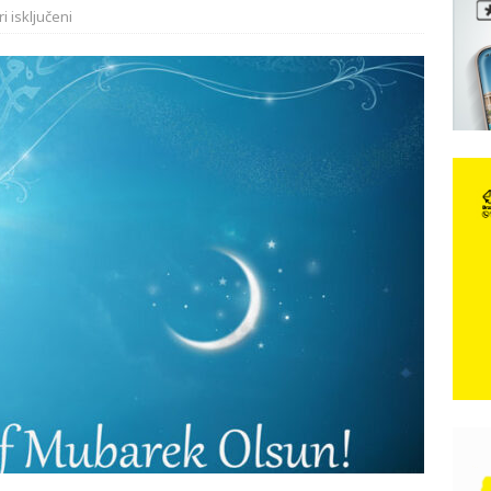
 isključeni
e: Vozači satima čekaju, dok se drugi ubacuju sa strane
VIJESTI
n, 29. srpnja 2018, preminuo je glazbeni genij Oliver Dragojević
čar o Oluji: Hrvati imaju što slaviti, dobili su ono što im povijesno