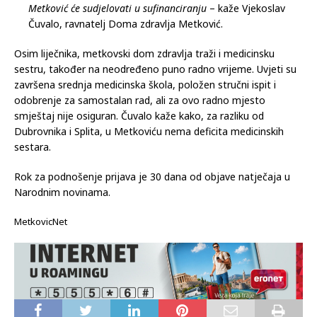
liječnika, ovaj smo put u oglasu naveli da ćemo osigurati
smještaj. Dom zdravlja nema svoj stan nego smo spremni
liječniku plaćati najam u privatnom smještaju, a Grad
Metković će sudjelovati u sufinanciranju
– kaže Vjekoslav
Čuvalo, ravnatelj Doma zdravlja Metković.
Osim liječnika, metkovski dom zdravlja traži i medicinsku
sestru, također na neodređeno puno radno vrijeme. Uvjeti su
završena srednja medicinska škola, položen stručni ispit i
odobrenje za samostalan rad, ali za ovo radno mjesto
smještaj nije osiguran. Čuvalo kaže kako, za razliku od
Dubrovnika i Splita, u Metkoviću nema deficita medicinskih
sestara.
Rok za podnošenje prijava je 30 dana od objave natječaja u
Narodnim novinama.
MetkovicNet