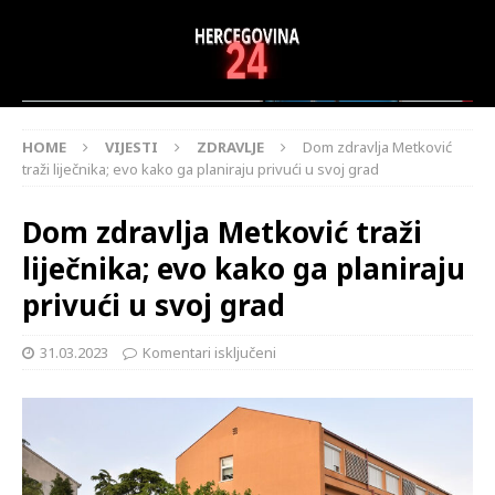
HOME
VIJESTI
ZDRAVLJE
Dom zdravlja Metković
traži liječnika; evo kako ga planiraju privući u svoj grad
Dom zdravlja Metković traži
liječnika; evo kako ga planiraju
privući u svoj grad
31.03.2023
Komentari isključeni