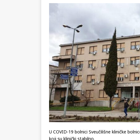
KRONIKA
[ 02.08.2026 ]
GP Gabela Polj
[ 29.07.2026 ]
Na današnji da
(video)
KULTURA
[ 07.08.2026 ]
Srpski povjesni
pripada
REGIJA
U COVID-19 bolnici Sveučilišne kliničke bolni
koji su klinički stabilno.