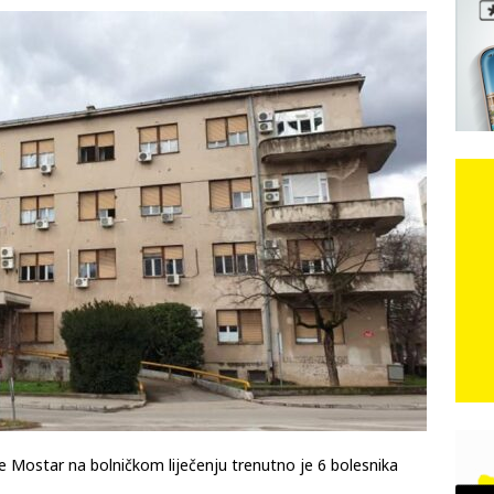
e: Vozači satima čekaju, dok se drugi ubacuju sa strane
VIJESTI
n, 29. srpnja 2018, preminuo je glazbeni genij Oliver Dragojević
čar o Oluji: Hrvati imaju što slaviti, dobili su ono što im povijesno
ce Mostar na bolničkom liječenju trenutno je 6 bolesnika