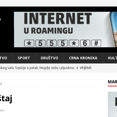
TVO
SPORT
DRUŠTVO
CRNA KRONIKA
KUL
kog vala. Svježije u petak. Negdje stižu i pljuskovi.
VRIJEME
e je donijelo slobodu: Neizbrisiva uloga HVO-a i Hrvata iz BiH u
MAR
aj
SKI RAT
pobjede: Večer u kojoj Knin, iseljena i domovinska Hrvatska dišu
štaj
DOMOVINSKI RAT
eni
d iz sažetka dnevnih događaja za protekli vikend
CRNA