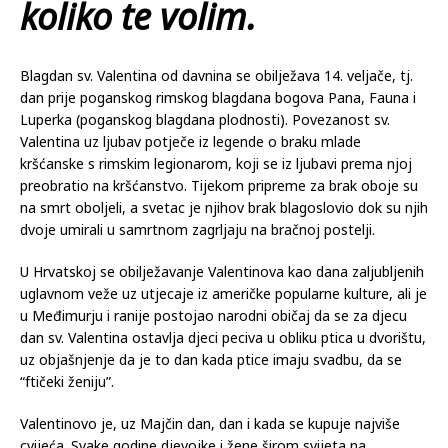
koliko te volim.
Blagdan sv. Valentina od davnina se obilježava 14. veljače, tj.
dan prije poganskog rimskog blagdana bogova Pana, Fauna i
Luperka (poganskog blagdana plodnosti). Povezanost sv.
Valentina uz ljubav potječe iz legende o braku mlade
kršćanske s rimskim legionarom, koji se iz ljubavi prema njoj
preobratio na kršćanstvo. Tijekom pripreme za brak oboje su
na smrt oboljeli, a svetac je njihov brak blagoslovio dok su njih
dvoje umirali u samrtnom zagrljaju na bračnoj postelji.
U Hrvatskoj se obilježavanje Valentinova kao dana zaljubljenih
uglavnom veže uz utjecaje iz američke popularne kulture, ali je
u Međimurju i ranije postojao narodni običaj da se za djecu
dan sv. Valentina ostavlja djeci peciva u obliku ptica u dvorištu,
uz objašnjenje da je to dan kada ptice imaju svadbu, da se
“ftičeki ženiju”.
Valentinovo je, uz Majčin dan, dan i kada se kupuje najviše
cvijeća. Svake godine djevojke i žene širom svijeta na