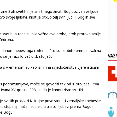
ovine Svih svetih nije smrt nego život. Bog poziva sve ljude
 svoje ljubavi. Krist je otkupitelj svih ljudi, i Bog ih sve
 svetih, a tada su bila važna dva groba, grob proroka Izaije
 Cedrona.
 i danom nebeskoga rođenja, što su osobito primjenjivali na
VAŽ
anje razvilo već u II. stoljeću.
, a s vremenom su kao iznimna svjedočanstva vjere isticani
s podrazumijeva, može se govoriti tek od X. stoljeća. Prva
Ivana XV. godine 993., kada je kanoniziran sv. Ulrik.
svetih proizlazi iz trajne povezanosti zemaljske i nebeske
čit stupanj i način, sudjeluju u istoj ljubavi prema Bogu i