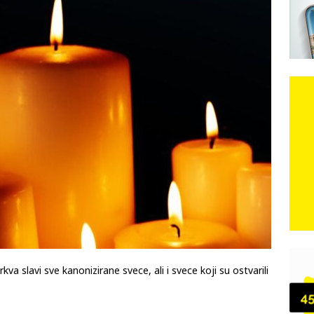
e: Vozači satima čekaju, dok se drugi ubacuju sa strane
VIJESTI
n, 29. srpnja 2018, preminuo je glazbeni genij Oliver Dragojević
 iz Međugorja; ‘Slobodna Dalmacija‘ u posjedu dramatične
karca u polju kod granice!
CRNA KRONIKA
kog vala. Svježije u petak. Negdje stižu i pljuskovi.
VRIJEME
va slavi sve kanonizirane svece, ali i svece koji su ostvarili