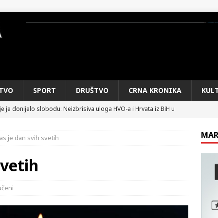
TVO
SPORT
DRUŠTVO
CRNA KRONIKA
KUL
e je donijelo slobodu: Neizbrisiva uloga HVO-a i Hrvata iz BiH u
SKI RAT
MAR
s je dan svih svetih
pobjede: Večer u kojoj Knin, iseljena i domovinska Hrvatska dišu
DOMOVINSKI RAT
svetih
d iz sažetka dnevnih događaja za protekli vikend
CRNA
učeni