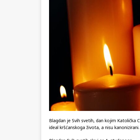
[ 02.08.2026 ]
GP Gabela Polj
[ 29.07.2026 ]
Na današnji da
(video)
KULTURA
[ 28.07.2026 ]
Uhićen napadač
snimke potjere i hvatanja muš
[ 06.08.2026 ]
Vrhunac toplins
Blagdan je Svih svetih, dan kojim Katolička Crk
ideal kršćanskoga života, a nisu kanonizirani.