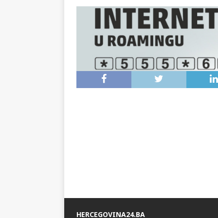
bližnjemu, te pjevaju istu pjesmu slave svo