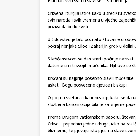
Blagdan Svih svetih slavi se 1. studenoga.
Crkvena liturgija ističe kako u središtu svetk
svih naroda i svih vremena u vječno zajedništvo
poziva da budu sveti.
U židovstvu je bilo poznato štovanje grobova
pokraj ribnjaka Siloe i Zaharijin grob u dolini
S kršćanstvom se dan smrti počinje nazivati
datume smrti svojih mučenika. Njihovo se štov
Kršćani su najprije posebno slavili mučenike
asketi, Bogu posvećene djevice i biskupi.
O pojmu svetaca i kanonizaciji, kako se dana
službena kanonizacija bila je za vrijeme pape 
Prema Drugom vatikanskom saboru, štovanje 
Crkve – pripadnici jedne i druge, iako na razli