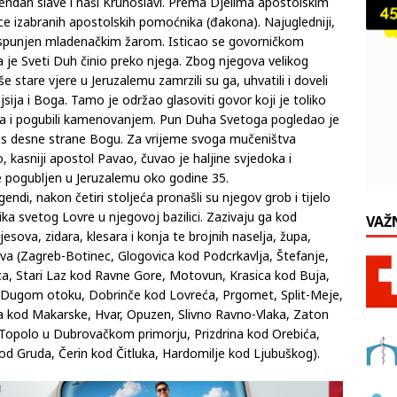
ndan slave i naši Krunoslavi. Prema Djelima apostolskim
ice izabranih apostolskih pomoćnika (đakona). Najugledniji,
e ispunjen mladenačkim žarom. Isticao se govorničkom
je Sveti Duh činio preko njega. Zbog njegova velikog
 stare vjere u Jeruzalemu zamrzili su ga, uhvatili i doveli
sija i Boga. Tamo je održao glasoviti govor koji je toliko
ada i pogubili kamenovanjem. Pun Duha Svetoga pogledao je
oji s desne strane Bogu. Za vrijeme svoga mučeništva
, kasniji apostol Pavao, čuvao je haljine svjedoka i
 pogubljen u Jeruzalemu oko godine 35.
endi, nakon četiri stoljeća pronašli su njegov grob i tijelo
ka svetog Lovre u njegovoj bazilici. Zazivaju ga kod
VAŽ
jesova, zidara, klesara i konja te brojnih naselja, župa,
ajeva (Zagreb-Botinec, Glogovica kod Podcrkavlja, Štefanje,
a, Stari Laz kod Ravne Gore, Motovun, Krasica kod Buja,
a Dugom otoku, Dobrinče kod Lovreća, Prgomet, Split-Meje,
la kod Makarske, Hvar, Opuzen, Slivno Ravno-Vlaka, Zaton
Topolo u Dubrovačkom primorju, Prizdrina kod Orebića,
od Gruda, Čerin kod Čitluka, Hardomilje kod Ljubuškog).