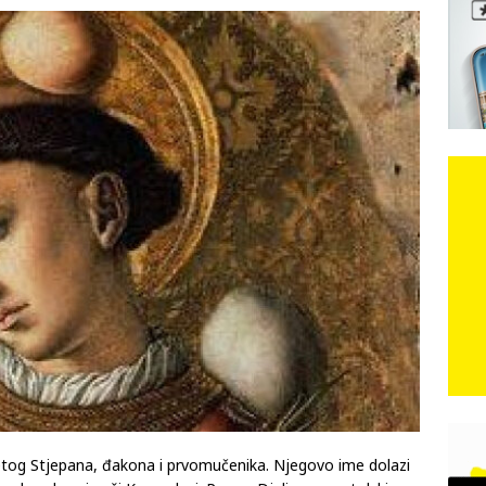
e: Vozači satima čekaju, dok se drugi ubacuju sa strane
VIJESTI
n, 29. srpnja 2018, preminuo je glazbeni genij Oliver Dragojević
čar o Oluji: Hrvati imaju što slaviti, dobili su ono što im povijesno
etog Stjepana, đakona i prvomučenika. Njegovo ime dolazi