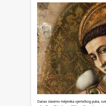
KRONIKA
[ 02.08.2026 ]
GP Gabela Polj
[ 29.07.2026 ]
Na današnji da
(video)
KULTURA
[ 07.08.2026 ]
Srpski povjesni
pripada
REGIJA
Danas slavimo miljenika vjerničkog puka, sv