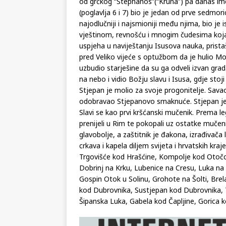
od grčkog “Stephanos”(“Kruna”) pa danas ime
(poglavlja 6 i 7) bio je jedan od prve sedmor
najodlučniji i najsmioniji među njima, bio j
vještinom, revnošću i mnogim čudesima koja 
uspjeha u naviještanju Isusova nauka, pristaše
pred Veliko vijeće s optužbom da je hulio Moj
uzbudio starješine da su ga odveli izvan gr
na nebo i vidio Božju slavu i Isusa, gdje st
Stjepan je molio za svoje progonitelje. Savao
odobravao Stjepanovo smaknuće. Stjepan je
Slavi se kao prvi kršćanski mučenik. Prema leg
prenijeli u Rim te pokopali uz ostatke mučeni
glavobolje, a zaštitnik je đakona, izrađivača l
crkava i kapela diljem svijeta i hrvatskih kr
Trgovišće kod Hrašćine, Kompolje kod Otočc
Dobrinj na Krku, Lubenice na Cresu, Luka n
Gospin Otok u Solinu, Grohote na Šolti, Bre
kod Dubrovnika, Sustjepan kod Dubrovnika, 
Šipanska Luka, Gabela kod Čapljine, Gorica k