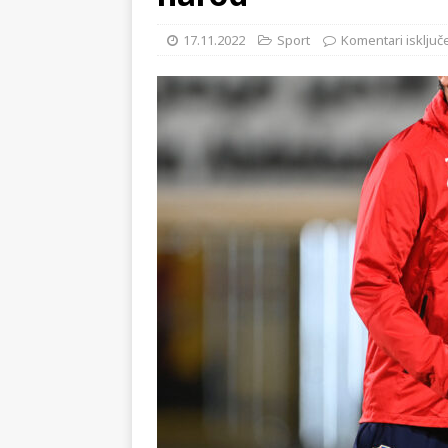
[ 02.08.2026 ]
GP Gabela Polj
narod
[ 29.07.2026 ]
Na današnji da
17.11.2022
Sport
Komentari isključ
(video)
KULTURA
[ 28.07.2026 ]
Uhićen napadač
snimke potjere i hvatanja muš
[ 06.08.2026 ]
Vrhunac toplins