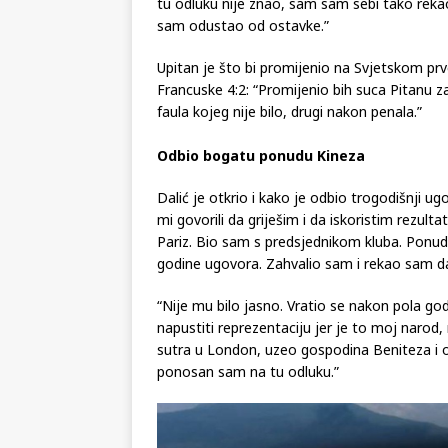
dati ostavku. To je bila moja odluka i jedin
tu odluku nije znao, sam sam sebi tako rekao
sam odustao od ostavke.”
Upitan je što bi promijenio na Svjetskom prve
Francuske 4:2: “Promijenio bih suca Pitanu za
faula kojeg nije bilo, drugi nakon penala.”
Odbio bogatu ponudu Kineza
Dalić je otkrio i kako je odbio trogodišnji ug
mi govorili da griješim i da iskoristim rezult
Pariz. Bio sam s predsjednikom kluba. Ponudi
godine ugovora. Zahvalio sam i rekao sam d
“Nije mu bilo jasno. Vratio se nakon pola g
napustiti reprezentaciju jer je to moj narod
sutra u London, uzeo gospodina Beniteza i od
ponosan sam na tu odluku.”