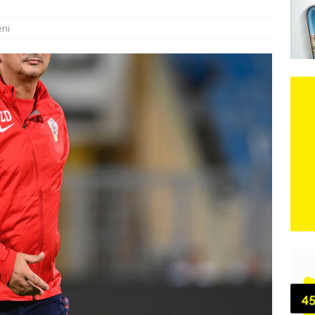
e: Vozači satima čekaju, dok se drugi ubacuju sa strane
VIJESTI
n, 29. srpnja 2018, preminuo je glazbeni genij Oliver Dragojević
eni
 iz Međugorja; ‘Slobodna Dalmacija‘ u posjedu dramatične
karca u polju kod granice!
CRNA KRONIKA
kog vala. Svježije u petak. Negdje stižu i pljuskovi.
VRIJEME