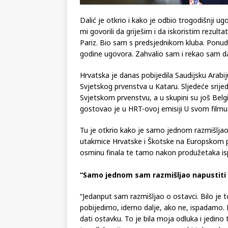
Dalić je otkrio i kako je odbio trogodišnji ug
mi govorili da griješim i da iskoristim rezult
Pariz. Bio sam s predsjednikom kluba. Ponudi
godine ugovora. Zahvalio sam i rekao sam d
Hrvatska je danas pobijedila Saudijsku Arabiju
Svjetskog prvenstva u Kataru. Sljedeće srije
Svjetskom prvenstvu, a u skupini su još Belgi
gostovao je u HRT-ovoj emisiji U svom filmu
Tu je otkrio kako je samo jednom razmišljao 
utakmice Hrvatske i Škotske na Europskom prv
osminu finala te tamo nakon produžetaka is
“Samo jednom sam razmišljao napustiti 
“Jedanput sam razmišljao o ostavci. Bilo je 
pobijedimo, idemo dalje, ako ne, ispadamo.