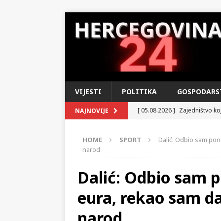
VIJESTI
POLITIKA
GOSPODARS
[ 05.08.2026 ]
Zajedništvo koj
NAJNOVIJE
Operaciji »Oluja«
DOMOVIN
HOME
SPORT
Dalić: Odbio sam pon
[ 04.08.2026 ]
U susret Danu 
narod
u tihom ponosu i iščekivanju
Dalić: Odbio sam p
[ 03.08.2026 ]
MUP HNŽ – Izvo
eura, rekao sam da
KRONIKA