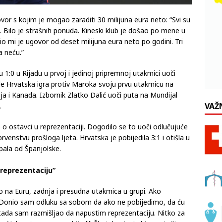
ovor s kojim je mogao zaraditi 30 milijuna eura neto: “Svi su
at. Bilo je strašnih ponuda. Kineski klub je došao po mene u
o mi je ugovor od deset milijuna eura neto po godini. Tri
a neću.”
 1:0 u Rijadu u prvoj i jedinoj pripremnoj utakmici uoči
de Hrvatska igra protiv Maroka svoju prvu utakmicu na
ja i Kanada. Izbornik Zlatko Dalić uoči puta na Mundijal
VAŽ
.
o ostavci u reprezentaciji. Dogodilo se to uoči odlučujuće
enstvu prošloga ljeta. Hrvatska je pobijedila 3:1 i otišla u
pala od Španjolske.
reprezentaciju”
to na Euru, zadnja i presudna utakmica u grupi. Ako
 Donio sam odluku sa sobom da ako ne pobijedimo, da ću