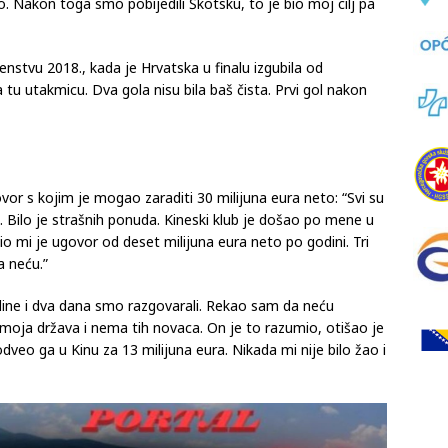
o tada sam razmišljao da napustim reprezentaciju. Nitko za
. Nakon toga smo pobijedili Škotsku, to je bio moj cilj pa
nstvu 2018., kada je Hrvatska u finalu izgubila od
 tu utakmicu. Dva gola nisu bila baš čista. Prvi gol nakon
ovor s kojim je mogao zaraditi 30 milijuna eura neto: “Svi su
at. Bilo je strašnih ponuda. Kineski klub je došao po mene u
o mi je ugovor od deset milijuna eura neto po godini. Tri
a neću.”
odine i dva dana smo razgovarali. Rekao sam da neću
, moja država i nema tih novaca. On je to razumio, otišao je
veo ga u Kinu za 13 milijuna eura. Nikada mi nije bilo žao i