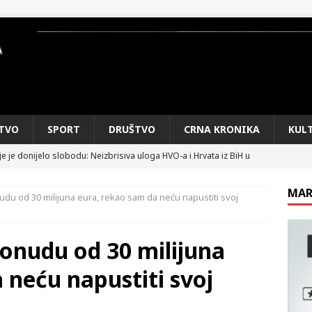
TVO
SPORT
DRUŠTVO
CRNA KRONIKA
KUL
e je donijelo slobodu: Neizbrisiva uloga HVO-a i Hrvata iz BiH u
SKI RAT
MAR
udu od 30 milijuna eura, rekao sam da neću napustiti svoj
pobjede: Večer u kojoj Knin, iseljena i domovinska Hrvatska dišu
DOMOVINSKI RAT
onudu od 30 milijuna
d iz sažetka dnevnih događaja za protekli vikend
CRNA
 neću napustiti svoj