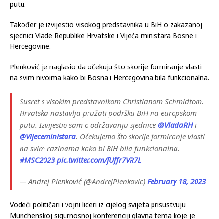
putu.
Također je izvijestio visokog predstavnika u BiH o zakazanoj
sjednici Vlade Republike Hrvatske i Vijeća ministara Bosne i
Hercegovine.
Plenković je naglasio da očekuju što skorije formiranje vlasti
na svim nivoima kako bi Bosna i Hercegovina bila funkcionalna.
Susret s visokim predstavnikom Christianom Schmidtom.
Hrvatska nastavlja pružati podršku BiH na europskom
putu. Izvijestio sam o održavanju sjednice
@VladaRH
i
@Vijeceministara
. Očekujemo što skorije formiranje vlasti
na svim razinama kako bi BiH bila funkcionalna.
#MSC2023
pic.twitter.com/fUffr7VR7L
— Andrej Plenković (@AndrejPlenkovic)
February 18, 2023
Vodeći političari i vojni lideri iz cijelog svijeta prisustvuju
Munchenskoj sigurnosnoj konferenciji glavna tema koje je