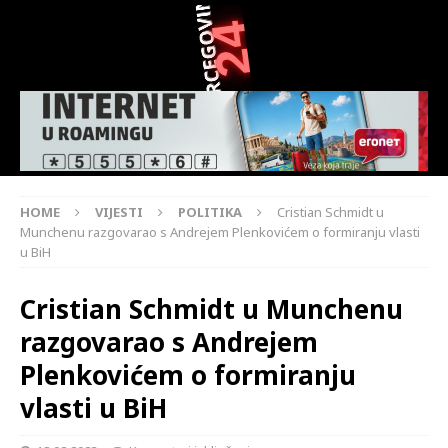
HOME
VIJESTI
POLITIKA
Cristian Schmidt u
Munchenu razgovarao s Andrejem Plenkovićem o formiranju vlasti
u BiH
Cristian Schmidt u Munchenu
razgovarao s Andrejem
Plenkovićem o formiranju
vlasti u BiH