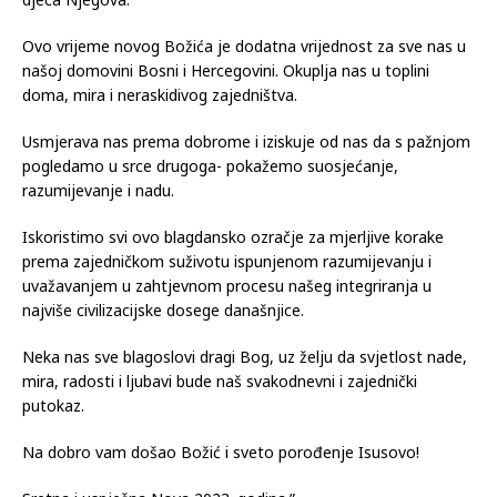
obraćam vam se u ovome blagdanskom razdoblju kada nas
Isus Krist podučava da svako ljudsko biće ima beskonačnu
vrijednost jer svi smo jednaki u njegovim očima i svi smo
djeca Njegova.
Ovo vrijeme novog Božića je dodatna vrijednost za sve nas u
našoj domovini Bosni i Hercegovini. Okuplja nas u toplini
doma, mira i neraskidivog zajedništva.
Usmjerava nas prema dobrome i iziskuje od nas da s pažnjom
pogledamo u srce drugoga- pokažemo suosjećanje,
razumijevanje i nadu.
Iskoristimo svi ovo blagdansko ozračje za mjerljive korake
prema zajedničkom suživotu ispunjenom razumijevanju i
uvažavanjem u zahtjevnom procesu našeg integriranja u
najviše civilizacijske dosege današnjice.
Neka nas sve blagoslovi dragi Bog, uz želju da svjetlost nade,
mira, radosti i ljubavi bude naš svakodnevni i zajednički
putokaz.