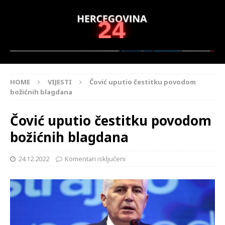
HOME
VIJESTI
Čović uputio čestitku povodom
božićnih blagdana
Čović uputio čestitku povodom
božićnih blagdana
24.12.2022
Komentari isključeni