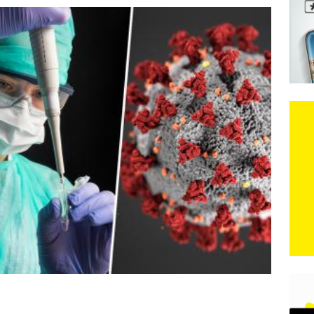
 iz Međugorja; ‘Slobodna Dalmacija‘ u posjedu dramatične
karca u polju kod granice!
CRNA KRONIKA
đugorje – Izjava povodom čina vandalizma
VIJESTI
e je donijelo slobodu: Neizbrisiva uloga HVO-a i Hrvata iz BiH u
SKI RAT