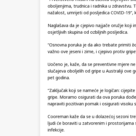
oboljenjima, trudnica i radnika u zdravstvu. Te 
nažalost, umrijeti od posljedica COVID-19”, 
Naglašava da je cjepivo najjače oružje koji 
osjetljivih skupina od ozbiljnih posljedica.
“Osnovna poruka je da ako trebate primiti
b
važno ove jeseni i zime, i cjepivo protiv gripe
Uočeno je, kaže, da se preventivne mjere ne 
slučajeva oboljelih od gripe u Australiji ove g
pet godina.
“Zaključak koji se nameće je logičan: cijepit
gripe. Moramo osigurati da ova poruka dođ
napraviti pozitivan pomak i osigurati visoku s
Cooreman kaže da se u dolazećoj sezoni treba
ljudi će boraviti u zatvorenim i prostorijam
infekcije.