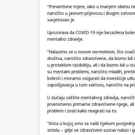
“Preventivne mjere, iako u manjem obimu nego 
naročito u javnom prijevozu i drugim zatvore
savjetovao je.
Upozorava da COVID-19 nije bezazlena bolest,
mentalno zdravlje.
“Nalazimo se u
novom normalnom,
što znač
društva, naročito zdravstvene, da bismo bili
u proteklom razdoblju, ali i da bismo bili u 
su mentalni problemi, naročito mladih, pretilos
bolesti i moramo osigurati da investicije uđ
zapošljavanja u tom sektoru, naročito na prim
U slučaju zaštite mentalnog zdravlja, naroči
prvenstveno primarne zdravstvene njege, ali
problem i znati kako reagirati na to.
“Kriza u kojoj smo se našli tijekom posljednje 
smislu – gdje se zdravstveni sustav nalazi i g