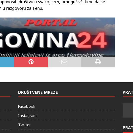
oprinositi društvu u svakoj krizi, omogućivši time da se
n u razgovoru za Fenu.
DRUŠTVENE MREZE
PRAT
Facebook
Instagram
Twitter
PRA