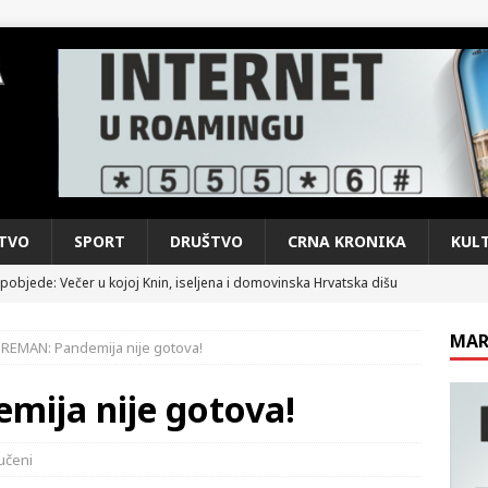
TVO
SPORT
DRUŠTVO
CRNA KRONIKA
KUL
pobjede: Večer u kojoj Knin, iseljena i domovinska Hrvatska dišu
DOMOVINSKI RAT
MAR
EMAN: Pandemija nije gotova!
d iz sažetka dnevnih događaja za protekli vikend
CRNA
ija nije gotova!
e: Vozači satima čekaju, dok se drugi ubacuju sa strane
VIJESTI
učeni
n, 29. srpnja 2018, preminuo je glazbeni genij Oliver Dragojević