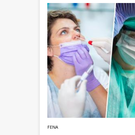
(video)
KULTURA
[ 28.07.2026 ]
Uhićen napadač
snimke potjere i hvatanja muš
[ 28.07.2026 ]
Župni ured Me
[ 05.08.2026 ]
Zajedništvo koj
Operaciji »Oluja«
DOMOVIN
FENA