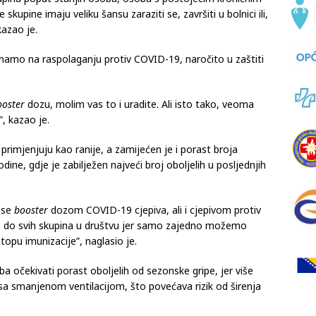
skupine imaju veliku šansu zaraziti se, završiti u bolnici ili,
kazao je.
imamo na raspolaganju protiv COVID-19, naročito u zaštiti
ooster
dozu, molim vas to i uradite. Ali isto tako, veoma
”, kazao je.
primjenjuju kao ranije, a zamijećen je i porast broja
odine, gdje je zabilježen najveći broj oboljelih u posljednjih
e se
booster
dozom COVID-19 cjepiva, ali i cjepivom protiv
e do svih skupina u društvu jer samo zajedno možemo
topu imunizacije”, naglasio je.
 očekivati porast oboljelih od sezonske gripe, jer više
a sa smanjenom ventilacijom, što povećava rizik od širenja