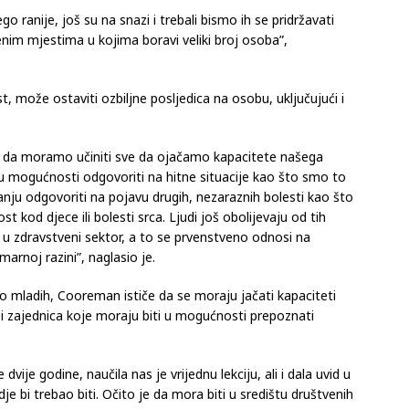
ranije, još su na snazi i trebali bismo ih se pridržavati
nim mjestima u kojima boravi veliki broj osoba”,
 može ostaviti ozbiljne posljedica na osobu, uključujući i
i da moramo učiniti sve da ojačamo kapacitete našega
 u mogućnosti odgovoriti na hitne situacije kao što smo to
stanju odgovoriti na pojavu drugih, nezaraznih bolesti kao što
t kod djece ili bolesti srca. Ljudi još obolijevaju od tih
u u zdravstveni sektor, a to se prvenstveno odnosi na
arnoj razini”, naglasio je.
to mladih, Cooreman ističe da se moraju jačati kapaciteti
 i zajednica koje moraju biti u mogućnosti prepoznati
dvije godine, naučila nas je vrijednu lekciju, ali i dala uvid u
dje bi trebao biti. Očito je da mora biti u središtu društvenih