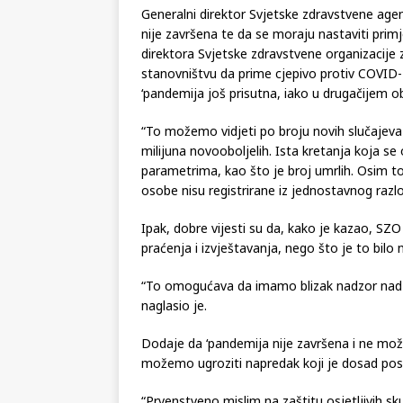
Generalni direktor Svjetske zdravstvene ag
nije završena te da se moraju nastaviti primj
direktora Svjetske zdravstvene organizacije
stanovništvu da prime cjepivo protiv COVID-19
‘pandemija još prisutna, iako u drugačijem obl
“To možemo vidjeti po broju novih slučajeva 
milijuna novooboljelih. Ista kretanja koja s
parametrima, kao što je broj umrlih. Osim
osobe nisu registrirane iz jednostavnog razlo
Ipak, dobre vijesti su da, kako je kazao, SZO 
praćenja i izvještavanja, nego što je to bilo
“To omogućava da imamo blizak nadzor nad s
naglasio je.
Dodaje da ‘pandemija nije završena i ne mo
možemo ugroziti napredak koji je dosad post
“Prvenstveno mislim na zaštitu osjetljivih s