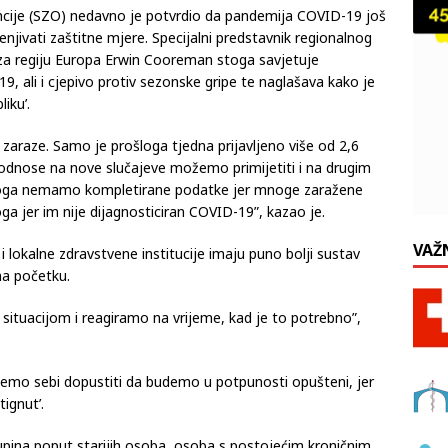
encije (SZO) nedavno je potvrdio da pandemija COVID-19 još
enjivati zaštitne mjere. Specijalni predstavnik regionalnog
 za regiju Europa Erwin Cooreman stoga savjetuje
, ali i cjepivo protiv sezonske gripe te naglašava kako je
iku’.
zaraze. Samo je prošloga tjedna prijavljeno više od 2,6
e odnose na nove slučajeve možemo primijetiti i na drugim
 toga nemamo kompletirane podatke jer mnoge zaražene
ga jer im nije dijagnosticiran COVID-19”, kazao je.
VAŽ
i lokalne zdravstvene institucije imaju puno bolji sustav
 na početku.
ituacijom i reagiramo na vrijeme, kad je to potrebno”,
žemo sebi dopustiti da budemo u potpunosti opušteni, jer
ignut’.
kupina poput starijih osoba, osoba s postojećim kroničnim