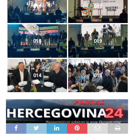
016
017
018
019
014
013