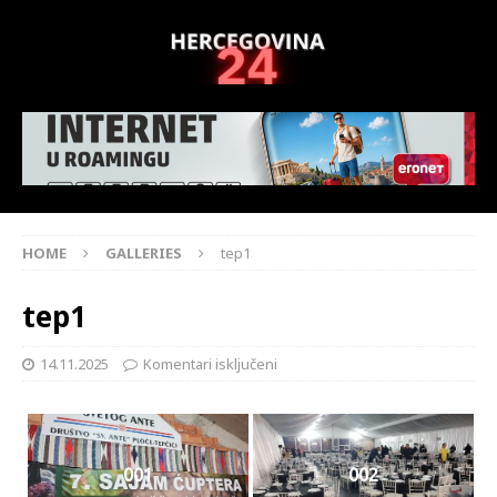
HOME
GALLERIES
tep1
tep1
14.11.2025
Komentari isključeni
001
002