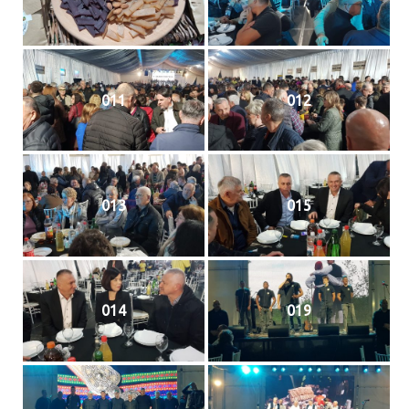
009
010
011
012
013
015
014
019