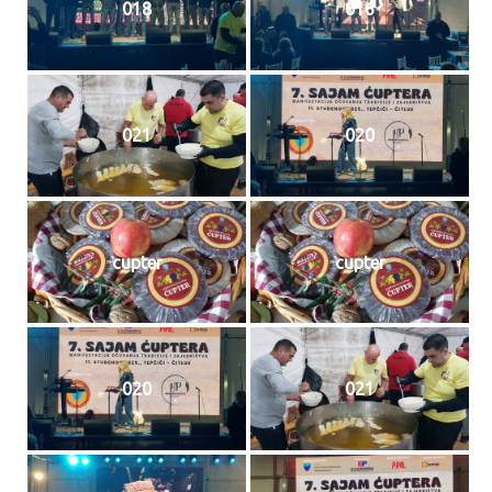
018
016
021
020
cupter
cupter
020
021