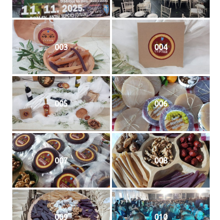
003
004
005
006
007
008