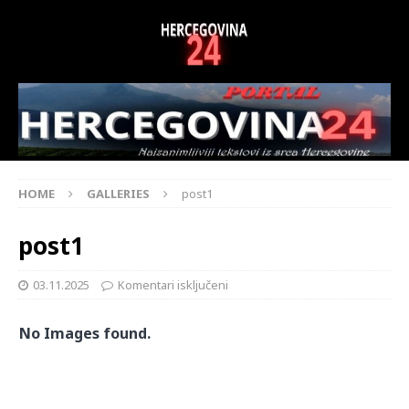
HOME
GALLERIES
post1
post1
03.11.2025
Komentari isključeni
No Images found.