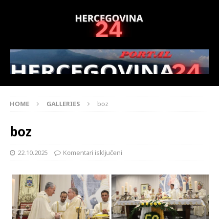
HOME
GALLERIES
boz
boz
22.10.2025
Komentari isključeni