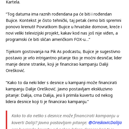
Kartela.
“Tog datuma ima raznih rođendana pa će biti i rođendan
Bujice. Kontekst je čisto tehnički, taj petak ćemo biti spremni
ponovo krenuti! Povratkom Bujice u hrvatske domove, kreće i
novi veliki televizijski projekt, kakav kod nas još nije viđen, a
programski će biti sličan američkom FOX-u…“
Tijekom gostovanja na Pik As podcastu, Bujice je sugestivno
postavio je vrlo intrigantno pitanje tko je moćni desničar, lider
manje desne stranke, koji je financirao kampanju Daliji
Orešković.
“Kako to da neki lider s desnice u kampanji može financirati
kampanju Dalije Orešković. Javno postavljam ekskluzivno
pitanje: Dalija, crna Dalija, jesi li primila kuvertu od nekog
lidera desnice koji ti je financirao kampanju.”
Kako to da netko s desnice može financirati kampanju u
koverti Daliji? Javno postavljam pitanje:
@OreskovicDalija