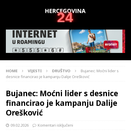
HOME
VIJESTI
DRUŠTVO
Bujanec: Moćni lider s
desnice financirao je kampanju Dalije Orešković
Bujanec: Moćni lider s desnice
financirao je kampanju Dalije
Orešković
09.02.2026
Komentari isključeni