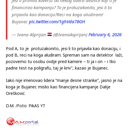
jesi li primila kovertu od nekog lidera desnice koji ti je
financirao kampanju? To je protuzakonito, jesi li to
prijavila kao donaciju?Reci na koga aludiram!
Bujanec
pic.twitter.com/1ghVda78GH
— Ivana Ašprijan
(@IvanaAsprijan)
February 6, 2026
Pod A, to je protuzakonito, jesi li to prijavila kao donaciju, i
pod B, reci na koga aludiram. Spreman sam na detektor laži,
pozovemo tu osobu ovdje pred kamere – ti ja i on – i tko
padne test na poligrafu, taj je kriv”, kazao je Bujanec.
Iako nije imenovao lidera “manje desne stranke”, jasno je na
koga je Bujanec mislio kao financijera kampanje Dalije
Orešković.
D.M. /Foto: PikAS YT