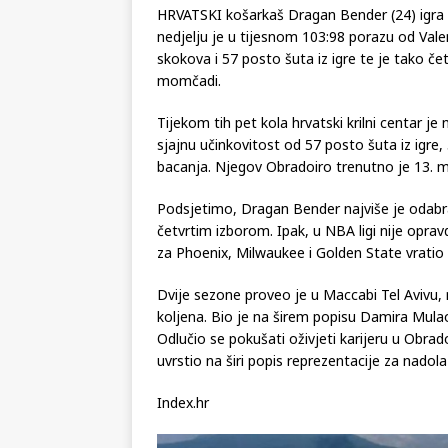
HRVATSKI košarkaš Dragan Bender (24) igra
nedjelju je u tijesnom 103:98 porazu od Val
skokova i 57 posto šuta iz igre te je tako četv
momčadi.
Tijekom tih pet kola hrvatski krilni centar j
sjajnu učinkovitost od 57 posto šuta iz igre,
bacanja. Njegov Obradoiro trenutno je 13. mo
Podsjetimo, Dragan Bender najviše je odabra
četvrtim izborom. Ipak, u NBA ligi nije oprav
za Phoenix, Milwaukee i Golden State vratio
Dvije sezone proveo je u Maccabi Tel Avivu, 
koljena. Bio je na širem popisu Damira Mulaom
Odlučio se pokušati oživjeti karijeru u Obrad
uvrstio na širi popis reprezentacije za nadol
Index.hr