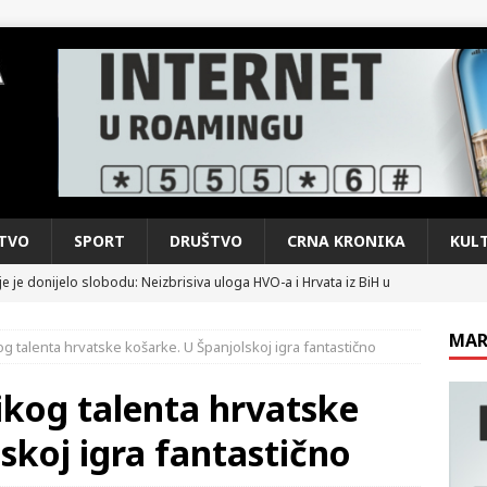
TVO
SPORT
DRUŠTVO
CRNA KRONIKA
KUL
e je donijelo slobodu: Neizbrisiva uloga HVO-a i Hrvata iz BiH u
SKI RAT
MAR
g talenta hrvatske košarke. U Španjolskoj igra fantastično
pobjede: Večer u kojoj Knin, iseljena i domovinska Hrvatska dišu
DOMOVINSKI RAT
ikog talenta hrvatske
d iz sažetka dnevnih događaja za protekli vikend
CRNA
skoj igra fantastično