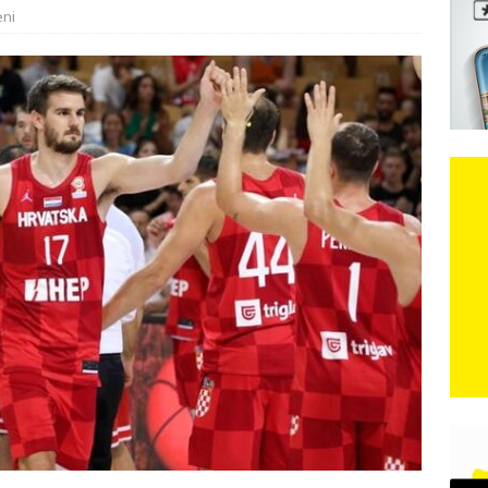
eni
e: Vozači satima čekaju, dok se drugi ubacuju sa strane
VIJESTI
n, 29. srpnja 2018, preminuo je glazbeni genij Oliver Dragojević
 iz Međugorja; ‘Slobodna Dalmacija‘ u posjedu dramatične
karca u polju kod granice!
CRNA KRONIKA
kog vala. Svježije u petak. Negdje stižu i pljuskovi.
VRIJEME