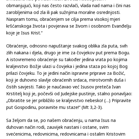
popravcima i izmjenama nego doslovce promjenom pravca
kretanja. „Obraćenje je hod protiv struje, gdje je ‘struja’
shvaćena kao površan način života, nedosljedan i
obmanjujući, koji nas često razvlači, vlada nad nama i čini nas
zarobljenima od zla ili pak sužnjima moralne osrednjosti.
Naspram tomu, obraćenjem se cilja prema visokoj mjeri
kršćanskoga života i povjerava se živom i osobnom Evanđelju
koje je Isus Krist.“
Obraćenje, odnosno napuštanje svakog oblika zla puta, svih
zlih nakana i djela, drugo je ime za čovjekov put prema Bogu.
A istovremeno obraćenje su također jedina vrata po kojima
kraljevstvo Božje ulazi u čovjeka i jedina staza po kojoj Bog
prilazi čovjeku. To je jedini način ispravne priprave za Božić,
koji je duhovno slavlje obraćenih srdaca, mirotvornih duša i
čistih savjesti. Tako je naučavao već Isusov preteča Ivan
Krstitelj koji je, počevši od Judejske pustinje, stalno ponavljao:
„Obratite se jer približilo se kraljevstvo nebesko! (…) Pripravite
put Gospodinu, poravnite mu staze!“ (Mt 3,2-3).
Sa željom da se, po našem obraćenju, u nama Isus na