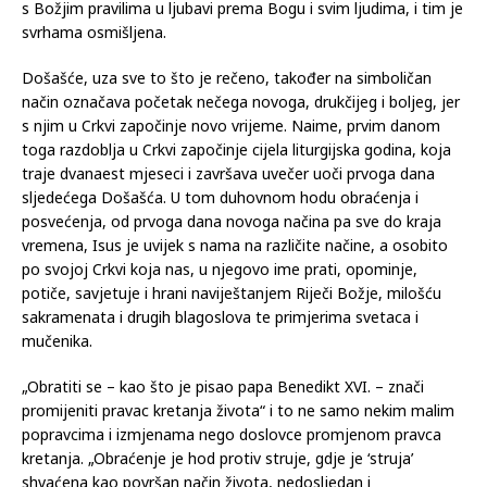
usmjerena prema novom početku, upućena prema drukčijem i
boljem životu, okrenuta prema čovjekovu djelovanju u skladu
s Božjim pravilima u ljubavi prema Bogu i svim ljudima, i tim je
svrhama osmišljena.
Došašće, uza sve to što je rečeno, također na simboličan
način označava početak nečega novoga, drukčijeg i boljeg, jer
s njim u Crkvi započinje novo vrijeme. Naime, prvim danom
toga razdoblja u Crkvi započinje cijela liturgijska godina, koja
traje dvanaest mjeseci i završava uvečer uoči prvoga dana
sljedećega Došašća. U tom duhovnom hodu obraćenja i
posvećenja, od prvoga dana novoga načina pa sve do kraja
vremena, Isus je uvijek s nama na različite načine, a osobito
po svojoj Crkvi koja nas, u njegovo ime prati, opominje,
potiče, savjetuje i hrani naviještanjem Riječi Božje, milošću
sakramenata i drugih blagoslova te primjerima svetaca i
mučenika.
„Obratiti se – kao što je pisao papa Benedikt XVI. – znači
promijeniti pravac kretanja života“ i to ne samo nekim malim