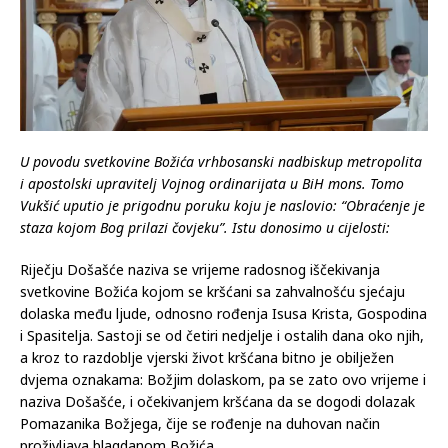
U povodu svetkovine Božića vrhbosanski nadbiskup metropolita
i apostolski upravitelj Vojnog ordinarijata u BiH mons. Tomo
Vukšić uputio je prigodnu poruku koju je naslovio: “Obraćenje je
staza kojom Bog prilazi čovjeku”. Istu donosimo u cijelosti:
Riječju Došašće naziva se vrijeme radosnog iščekivanja
svetkovine Božića kojom se kršćani sa zahvalnošću sjećaju
dolaska među ljude, odnosno rođenja Isusa Krista, Gospodina
i Spasitelja. Sastoji se od četiri nedjelje i ostalih dana oko njih,
a kroz to razdoblje vjerski život kršćana bitno je obilježen
dvjema oznakama: Božjim dolaskom, pa se zato ovo vrijeme i