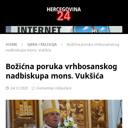
HOME
VJERA / RELIGIJA
Božićna poruka vrhbosanskog
nadbiskupa mons. Vukšića
Božićna poruka vrhbosanskog
nadbiskupa mons. Vukšića
24.12.2023
Komentari isključeni