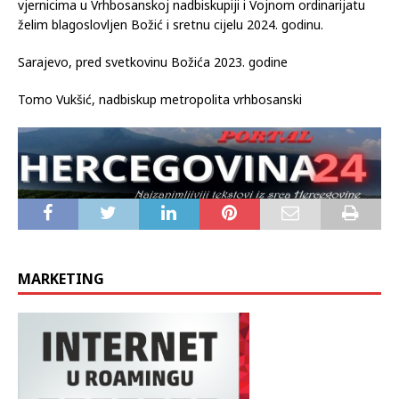
duhovan način rodi, zauvijek nastani i ostane, svim
svećenicima, redovnicima, redovnicama i ostalim Kristovim
vjernicima u Vrhbosanskoj nadbiskupiji i Vojnom ordinarijatu
želim blagoslovljen Božić i sretnu cijelu 2024. godinu.
Sarajevo, pred svetkovinu Božića 2023. godine
Tomo Vukšić, nadbiskup metropolita vrhbosanski
MARKETING