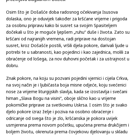
naziva Došašće, i očekivanjem kršćana da se dogodi dolazak
Pomazanika Božjega, čije se rođenje na duhovan način
proživljava blagdanom Božića.
Osim što je Došašće doba radosnog očekivanja Isusova
dolaska, ono je oduvijek također za kršćane vrijeme i prigoda
za osobnu pripravu kako bi susret sa svojim Spasiteljem
dočekali u što je moguće ljepšem „ruhu“ duše i života. Zato su
kršćani od najranijih vremena, radi priprave na dostojan
susret, kroz Došašće postili, vršili djela pokore, darivali ljude u
potrebi te u sabranosti, kao pojedinci i kao zajednica, molili za
obraćenje od lošega, za nov duhovni početak i za ustrajnost u
dobru.
Znak pokore, na koju su pozvani pojedini vjernici i cijela Crkva,
na svoj način je i ljubičasta boja misne odjeće, koju svećenici
nose za vrijeme liturgijskih slavlja, kada se izostavlja i svečani
himan „Slava Bogu na visini“, oboje slično kao u vrijeme
pokorničke priprave za svetkovinu Uskrsa. I osim što je svako
djelo pokore izraz želje i poziva na osobno obraćenje i
odricanje od svega što je zlo, kršćanska je pokora uvijek