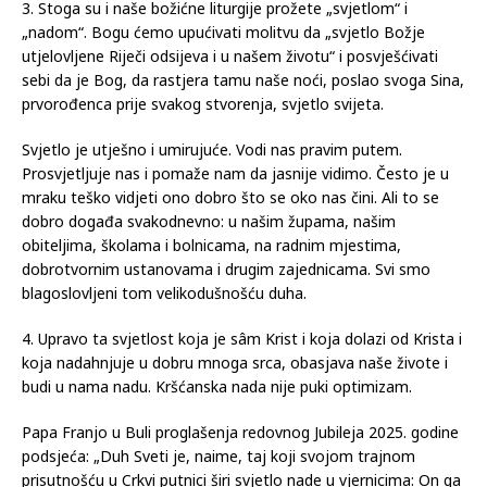
3. Stoga su i naše božićne liturgije prožete „svjetlom“ i
„nadom“. Bogu ćemo upućivati molitvu da „svjetlo Božje
utjelovljene Riječi odsijeva i u našem životu“ i posvješćivati
sebi da je Bog, da rastjera tamu naše noći, poslao svoga Sina,
prvorođenca prije svakog stvorenja, svjetlo svijeta.
Svjetlo je utješno i umirujuće. Vodi nas pravim putem.
Prosvjetljuje nas i pomaže nam da jasnije vidimo. Često je u
mraku teško vidjeti ono dobro što se oko nas čini. Ali to se
dobro događa svakodnevno: u našim župama, našim
obiteljima, školama i bolnicama, na radnim mjestima,
dobrotvornim ustanovama i drugim zajednicama. Svi smo
blagoslovljeni tom velikodušnošću duha.
4. Upravo ta svjetlost koja je sâm Krist i koja dolazi od Krista i
koja nadahnjuje u dobru mnoga srca, obasjava naše živote i
budi u nama nadu. Kršćanska nada nije puki optimizam.
Papa Franjo u Buli proglašenja redovnog Jubileja 2025. godine
podsjeća: „Duh Sveti je, naime, taj koji svojom trajnom
prisutnošću u Crkvi putnici širi svjetlo nade u vjernicima: On ga