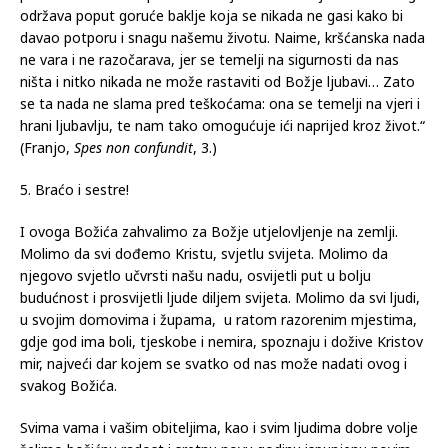
održava poput goruće baklje koja se nikada ne gasi kako bi
davao potporu i snagu našemu životu. Naime, kršćanska nada
ne vara i ne razočarava, jer se temelji na sigurnosti da nas
ništa i nitko nikada ne može rastaviti od Božje ljubavi… Zato
se ta nada ne slama pred teškoćama: ona se temelji na vjeri i
hrani ljubavlju, te nam tako omogućuje ići naprijed kroz život.“
(Franjo,
Spes non confundit
, 3.)
5. Braćo i sestre!
I ovoga Božića zahvalimo za Božje utjelovljenje na zemlji.
Molimo da svi dođemo Kristu, svjetlu svijeta. Molimo da
njegovo svjetlo učvrsti našu nadu, osvijetli put u bolju
budućnost i prosvijetli ljude diljem svijeta. Molimo da svi ljudi,
u svojim domovima i župama, u ratom razorenim mjestima,
gdje god ima boli, tjeskobe i nemira, spoznaju i dožive Kristov
mir, najveći dar kojem se svatko od nas može nadati ovog i
svakog Božića.
Svima vama i vašim obiteljima, kao i svim ljudima dobre volje