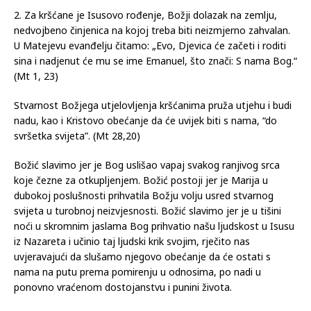
2. Za kršćane je Isusovo rođenje, Božji dolazak na zemlju,
nedvojbeno činjenica na kojoj treba biti neizmjerno zahvalan.
U Matejevu evanđelju čitamo: „Evo, Djevica će začeti i roditi
sina i nadjenut će mu se ime Emanuel, što znači: S nama Bog.“
(Mt 1, 23)
Stvarnost Božjega utjelovljenja kršćanima pruža utjehu i budi
nadu, kao i Kristovo obećanje da će uvijek biti s nama, “do
svršetka svijeta”. (Mt 28,20)
Božić slavimo jer je Bog uslišao vapaj svakog ranjivog srca
koje čezne za otkupljenjem. Božić postoji jer je Marija u
dubokoj poslušnosti prihvatila Božju volju usred stvarnog
svijeta u turobnoj neizvjesnosti. Božić slavimo jer je u tišini
noći u skromnim jaslama Bog prihvatio našu ljudskost u Isusu
iz Nazareta i učinio taj ljudski krik svojim, rječito nas
uvjeravajući da slušamo njegovo obećanje da će ostati s
nama na putu prema pomirenju u odnosima, po nadi u
ponovno vraćenom dostojanstvu i punini života.