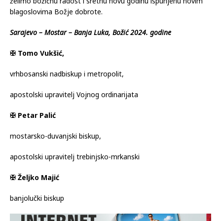
želimo božićnu radost i sretnu novu godinu ispunjenu novim
blagoslovima Božje dobrote.
Sarajevo – Mostar – Banja Luka, Božić 2024. godine
✠ Tomo Vukšić,
vrhbosanski nadbiskup i metropolit,
apostolski upravitelj Vojnog ordinarijata
✠ Petar Palić
mostarsko-duvanjski biskup,
apostolski upravitelj trebinjsko-mrkanski
✠ Željko Majić
banjolučki biskup