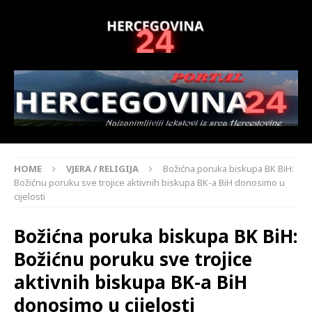
HOME
VJERA / RELIGIJA
Božićna poruka biskupa BK BiH:
Božićnu poruku sve trojice aktivnih biskupa BK-a BiH donosimo u
cijelosti
Božićna poruka biskupa BK BiH:
Božićnu poruku sve trojice
aktivnih biskupa BK-a BiH
donosimo u cijelosti