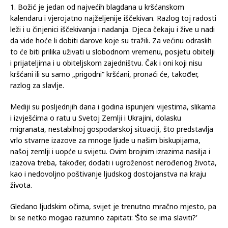
1. Božić je jedan od najvećih blagdana u kršćanskom
kalendaru i vjerojatno najželjenije iščekivan. Razlog toj radosti
leži i u činjenici iščekivanja i nadanja. Djeca čekaju i žive u nadi
da vide hoće li dobiti darove koje su tražili. Za većinu odraslih
to će biti prilika uživati u slobodnom vremenu, posjetu obitelji
i prijateljima i u obiteljskom zajedništvu. Čak i oni koji nisu
kršćani ili su samo „prigodni“ kršćani, pronaći će, također,
razlog za slavlje.
Mediji su posljednjih dana i godina ispunjeni vijestima, slikama
i izvješćima o ratu u Svetoj Zemlji i Ukrajini, dolasku
migranata, nestabilnoj gospodarskoj situaciji, što predstavlja
vrlo stvarne izazove za mnoge ljude u našim biskupijama,
našoj zemlji i uopće u svijetu. Ovim brojnim izrazima nasilja i
izazova treba, također, dodati i ugroženost nerođenog života,
kao i nedovoljno poštivanje ljudskog dostojanstva na kraju
života.
Gledano ljudskim očima, svijet je trenutno mračno mjesto, pa
bi se netko mogao razumno zapitati: ‘Što se ima slaviti?’