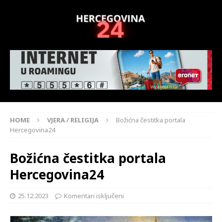
HOME
VJERA / RELIGIJA
Božićna čestitka portala
Hercegovina24
Božićna čestitka portala
Hercegovina24
25.12.2023
Komentari isključeni