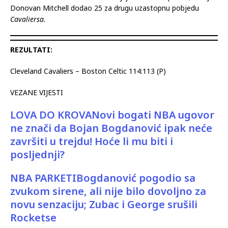
I
Cleveland
je tek nakon produžetka svladao
Boston Celticse
.
Domaćima se nakon nezgodne ozljede oka i pet utakmica
stanke vratio
Darius Garland
koji je ubacio 29 poena, dok je
Donovan Mitchell dodao 25 za drugu uzastopnu pobjedu
Cavaliersa.
REZULTATI:
Cleveland Cavaliers – Boston Celtic 114:113 (P)
VEZANE VIJESTI
LOVA DO KROVANovi bogati NBA ugovor
ne znači da Bojan Bogdanović ipak neće
završiti u trejdu! Hoće li mu biti i
posljednji?
NBA PARKETIBogdanović pogodio sa
zvukom sirene, ali nije bilo dovoljno za