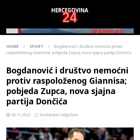
HOME
SPORT
Bogdanović i društvo nemoćni protiv
raspoloženog Giannisa; pobjeda Zupca, nova sjajna partija Dončića
Bogdanović i društvo nemoćni
protiv raspoloženog Giannisa;
pobjeda Zupca, nova sjajna
partija Dončića
03.11.2022
Komentari isključeni