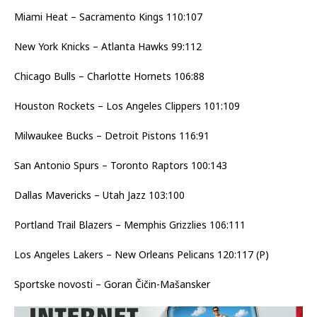
novu senzaciju; Zubac i George srušili
Rocketse
Miami Heat – Sacramento Kings 110:107
New York Knicks – Atlanta Hawks 99:112
Chicago Bulls – Charlotte Hornets 106:88
Houston Rockets – Los Angeles Clippers 101:109
Milwaukee Bucks – Detroit Pistons 116:91
San Antonio Spurs – Toronto Raptors 100:143
Dallas Mavericks – Utah Jazz 103:100
Portland Trail Blazers – Memphis Grizzlies 106:111
Los Angeles Lakers – New Orleans Pelicans 120:117 (P)