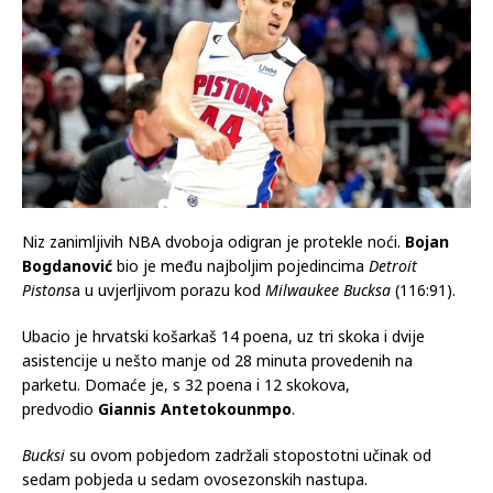
Niz zanimljivih NBA dvoboja odigran je protekle noći.
Bojan
Bogdanović
bio je među najboljim pojedincima
Detroit
Pistons
a u uvjerljivom porazu kod
Milwaukee Bucksa
(116:91).
Ubacio je hrvatski košarkaš 14 poena, uz tri skoka i dvije
asistencije u nešto manje od 28 minuta provedenih na
parketu. Domaće je, s 32 poena i 12 skokova,
predvodio
Giannis Antetokounmpo
.