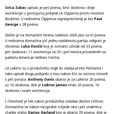
Bucksi
su ovom pobjedom zadržali stopostotni učinak od
sedam pobjeda u sedam ovosezonskih nastupa.
Ivica Zubac
upisao je pet poena, šest skokova i dvije
asistencije u gostujućoj pobjedi
LA Clippersa
protiv
Houston
Rocketsa.
U redovima Clippersa najraspoloženiji je bio
Paul
George
s 28 poena.
Dallas
je na domaćem terenu nadvisio
Utah Jazz
za tri poena.
U redovima domaćina još jednu nadahnutu partiju odigrao je
Slovenac
Luka Dončić
koji je ostvario učinak od 33 poena,
pet skokova i 11 asistencija za 35 i pol minuta provedenih na
parketu American Airlines Centra.
LA Lakersi
su u produžetku stigli do slavlja protiv
Pelicansa
i
tako upisali drugu pobjedu u nizu nakon što su sezonu otvorili
s pet poraza.
Anthony Davis
ubacio je za
Lakerse
20 poena,
uz 16 skokova, dok je
LeBron James
imao 20 poena, 10
skokova i osam asistencija.