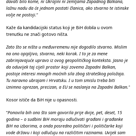
davati bilo kome, ni Ukrajini ni zemljama Zapadnog Balkana,
lažnu nadu da će jednom postati članica, ako stvarno te istinske
volje ne postoji.
“
Kaže da kandidacijski status koji je BiH dobila u ovom
trenutku ne znači gotovo ništa.
Zato što se ništa u međuvremenu nije dogodilo stvarno. Mislim
na ono opipljivo, stvarno, neki korak. I to je za mene
zabrinjavajuće upravo iz ovog geopolitičkog konteksta. Jasno je
da oduvijek taj cijeli prostor koji zovemo Zapadni Balkan,
postoje interesi mnogih moćnih sila zbog strateškog položaja.
Tu naravno ubrajam i Hrvatsku. I u tom smislu treba biti
iznimno oprezan, precizan, a EU se naslanja na Zapadni Balkan.”
Kosor ističe da BiH nije u opasnosti.
“
Ponovila bih ono što sam govorila prije dvije, pet, deset, 15
godina – o sudbini BiH moraju odlučivati građani i građanke
BiH na izborima, a onda posredno političari i političarke koji
vode državu i koji odlučuju na različitim razinama. Uvijek sam