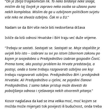
“
On je zbilja tragikomičan lik. To neko bildanje neke snage,
mislim da taj čovjek je zapravo neka osoba sa užasno puno
nekih kompleksa. Mislim da ga u ozbiljnom političkom svijetu
više niko ne shvaća ozbiljno. Čak ni u EU.
“
Nadam se da BiH više neće biti nedovršena država
Ističe da loši odnosi Hrvatske i BiH traju već duže vrijeme.
“
Trebaju se sastati. Sastajati se. Sastajati se. Moje stajalište je
uvijek bilo isto – izabrani su svi po istom Izbornom zakonu po
kojem je svojedobno u Predsjedništvo izabran gospodin Čović.
Prema tome, ako postoji problem ko Hrvate predstavlja, a
postoji, onda o tome trebaju razgovarati ozbiljno oni koji
trebaju razgovarati ozbiljno. Predsjedništvo BiH i predsjednik
Hrvatske. Ali Predsjedništvo u cjelini, ne pojedini članovi
Predsjedništva. I samo takav pristup može dovesti do
poboljšanja odnosa i rješavanja nekih otvorenih pitanja
.”
Kosor naglašava da kad se ima velika moć, moć kojom se
možda može mijenjati tok povijesti ili budućnost, onda treba