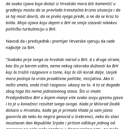
da svaka izjava koja dolazi iz Hrvatske mora biti kamenčić u
građenju mosta da se prevlada trenutačna krizna situacija i da
se taj most dovrši, da se preko njega pređe, a ne da se kroz to
bilda. Moja izjava koju dajem o BiH ne smije izazvati nikakvu
političku turbulenciju u BiH.
Navodi da i predsjednik i premijer Hrvatske vjeruju da rade
najbolje za BiH.
“
Svakako prije svega za hrvatski narod u BiH. A s druge strane,
kao što ja barem vidim, nema nekog iskoraka dužnosti ka BiH
koji bi tražili razgovore o tome, koji bi išli korak dalje. Uvijek
mora postoja ta vrsta proaktivne politike, inicijativa. Ako ti
nešto smeta, onda traži razgovor, ukazuj na to. A to se događa
zbog toga što nema jedinstvenog stava. Što vi imate
Predsjedništvo BiH u kojem manje više svako svoju pjesmu pjeva
i to je u konačnici rezultat svega ovoga. Kada je Milorad Dodik
dolazio u Hrvatsku, kada ga je primala Vlada ja sam jasno
govorila da neko ko negira genocid u Srebrenici, neko ko slavi
neustavan dan Republike Srpske i pritom odlikuje jednog od