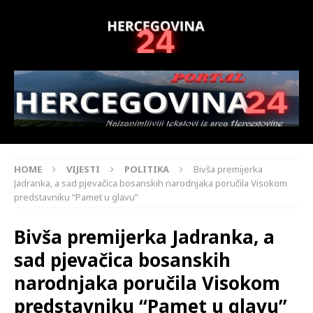
HOME
VIJESTI
POLITIKA
Bivša premijerka
Jadranka, a sad pjevačica bosanskih narodnjaka poručila Visokom
predstavniku “Pamet u glavu”
Bivša premijerka Jadranka, a
sad pjevačica bosanskih
narodnjaka poručila Visokom
predstavniku “Pamet u glavu”