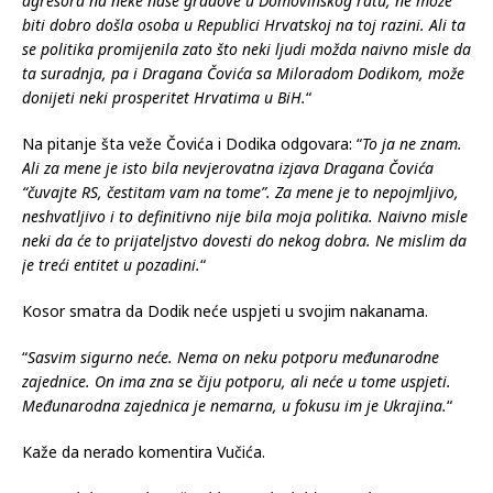
agresora na neke naše gradove u Domovinskog ratu, ne može
biti dobro došla osoba u Republici Hrvatskoj na toj razini. Ali ta
se politika promijenila zato što neki ljudi možda naivno misle da
ta suradnja, pa i Dragana Čovića sa Miloradom Dodikom, može
donijeti neki prosperitet Hrvatima u BiH.
“
Na pitanje šta veže Čovića i Dodika odgovara: “
To ja ne znam.
Ali za mene je isto bila nevjerovatna izjava Dragana Čovića
“čuvajte RS, čestitam vam na tome”. Za mene je to nepojmljivo,
neshvatljivo i to definitivno nije bila moja politika. Naivno misle
neki da će to prijateljstvo dovesti do nekog dobra. Ne mislim da
je treći entitet u pozadini.
“
Kosor smatra da Dodik neće uspjeti u svojim nakanama.
“
Sasvim sigurno neće. Nema on neku potporu međunarodne
zajednice. On ima zna se čiju potporu, ali neće u tome uspjeti.
Međunarodna zajednica je nemarna, u fokusu im je Ukrajina.
“
Kaže da nerado komentira Vučića.