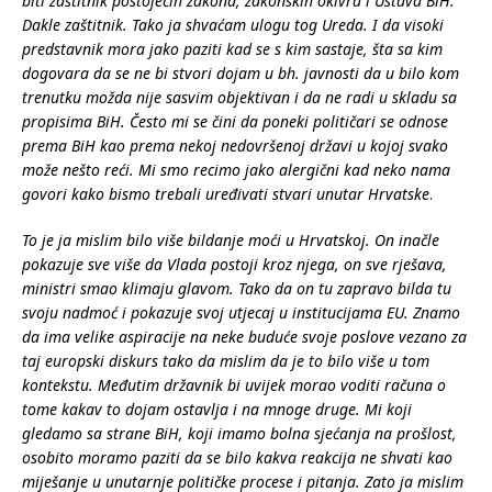
biti zaštitnik postojećih zakona, zakonskih okivra i Ustava BiH.
Dakle zaštitnik. Tako ja shvaćam ulogu tog Ureda. I da visoki
predstavnik mora jako paziti kad se s kim sastaje, šta sa kim
dogovara da se ne bi stvori dojam u bh. javnosti da u bilo kom
trenutku možda nije sasvim objektivan i da ne radi u skladu sa
propisima BiH. Često mi se čini da poneki političari se odnose
prema BiH kao prema nekoj nedovršenoj državi u kojoj svako
može nešto reći. Mi smo recimo jako alergični kad neko nama
govori kako bismo trebali uređivati stvari unutar Hrvatske
.
To je ja mislim bilo više bildanje moći u Hrvatskoj. On inačle
pokazuje sve više da Vlada postoji kroz njega, on sve rješava,
ministri smao klimaju glavom. Tako da on tu zapravo bilda tu
svoju nadmoć i pokazuje svoj utjecaj u institucijama EU. Znamo
da ima velike aspiracije na neke buduće svoje poslove vezano za
taj europski diskurs tako da mislim da je to bilo više u tom
kontekstu. Međutim državnik bi uvijek morao voditi računa o
tome kakav to dojam ostavlja i na mnoge druge. Mi koji
gledamo sa strane BiH, koji imamo bolna sjećanja na prošlost,
osobito moramo paziti da se bilo kakva reakcija ne shvati kao
miješanje u unutarnje političke procese i pitanja. Zato ja mislim