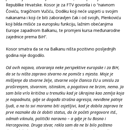
Republike Hrvatske. Kosor je za FTV govorila i o “naivnom
Čoviću, tragičnom Vučiću, Dodiku koji neće uspjeti u svojim
nakanama i koji će biti zaboravljen čak i od svojih, Plenkoviću
koji bilda mišiće za europsku funkciju, lažnim obećanjima
Europe zapadnom Balkanu, te promjeni kursa međunarodne
zajednice prema BiH”.
Kosor smatra da se na Balkanu ništa pozitivno posljednjih
godina nije dogodilo.
Od ovih najava, otvaranja neke perspektive europske i za BiH,
da se tu ništa zapravo stvarno ne pomiče s mjesta. Moje je
mišljenje da stvarne želje, stvarne volje članica EU u smislu za
proširenjem, stvarnim, istinskim, a pogotovo ne brzim, nema. Ja
sam bila vrlo kritična u trenutku kad je Ukrajina kao zemlja koja
je napadnuta, gdje se događa strašna agresija, neviđene patnje
ljudi, a na to svi moramo biti osjetljivi, kad je dobila zapravo te
prve naznake da će dobiti status, da će početi pregovore itd.,
odmah viknula, politički naravno – a gdje je tu Bosna i
Hercegovina. Druga stvar, rekla sam da ne bi bilo pošteno