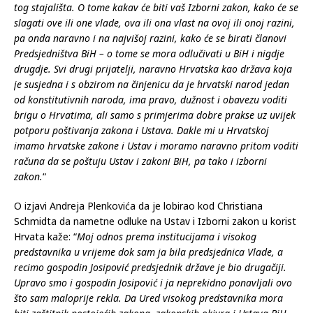
tog stajališta. O tome kakav će biti vaš Izborni zakon, kako će se
slagati ove ili one vlade, ova ili ona vlast na ovoj ili onoj razini,
pa onda naravno i na najvišoj razini, kako će se birati članovi
Predsjedništva BiH – o tome se mora odlučivati u BiH i nigdje
drugdje. Svi drugi prijatelji, naravno Hrvatska kao država koja
je susjedna i s obzirom na činjenicu da je hrvatski narod jedan
od konstitutivnih naroda, ima pravo, dužnost i obavezu voditi
brigu o Hrvatima, ali samo s primjerima dobre prakse uz uvijek
potporu poštivanja zakona i Ustava. Dakle mi u Hrvatskoj
imamo hrvatske zakone i Ustav i moramo naravno pritom voditi
računa da se poštuju Ustav i zakoni BiH, pa tako i izborni
zakon.
“
O izjavi Andreja Plenkovića da je lobirao kod Christiana
Schmidta da nametne odluke na Ustav i Izborni zakon u korist
Hrvata kaže: “
Moj odnos prema institucijama i visokog
predstavnika u vrijeme dok sam ja bila predsjednica Vlade, a
recimo gospodin Josipović predsjednik države je bio drugačiji.
Upravo smo i gospodin Josipović i ja neprekidno ponavljali ovo
što sam maloprije rekla. Da Ured visokog predstavnika mora