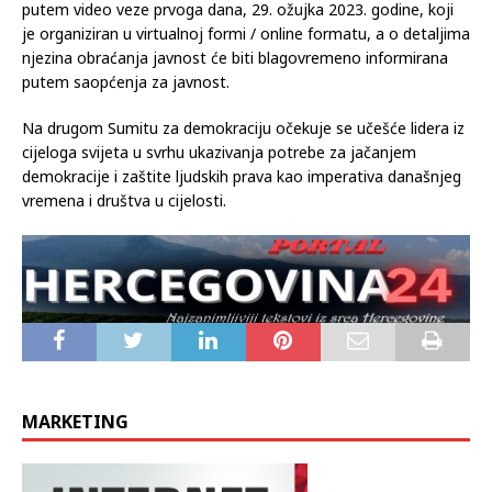
ožujka održava u Washingtonu.
Predsjedateljica Krišto će se sudionicima Samita obratiti
putem video veze prvoga dana, 29. ožujka 2023. godine, koji
je organiziran u virtualnoj formi / online formatu, a o detaljima
njezina obraćanja javnost će biti blagovremeno informirana
putem saopćenja za javnost.
Na drugom Sumitu za demokraciju očekuje se učešće lidera iz
cijeloga svijeta u svrhu ukazivanja potrebe za jačanjem
demokracije i zaštite ljudskih prava kao imperativa današnjeg
vremena i društva u cijelosti.