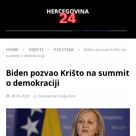
HOME
VIJESTI
POLITIKA
Biden pozvao Krišto na
summit o demokraciji
Biden pozvao Krišto na summit
o demokraciji
28.03.2023
Komentari isključeni