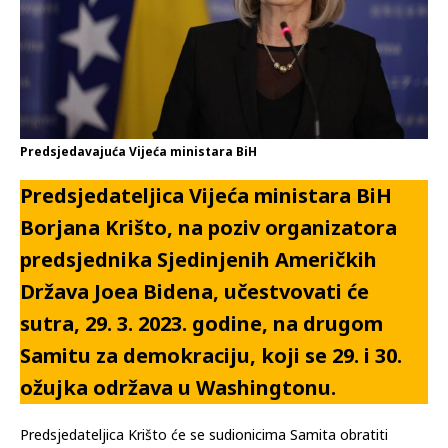
Predsjedavajuća Vijeća ministara BiH
Predsjedateljica Vijeća ministara BiH
Borjana Krišto, na poziv organizatora
predsjednika Sjedinjenih Američkih
Država Joea Bidena, učestvovati će
sutra, 29. 3. 2023. godine, na drugom
Samitu za demokraciju, koji se 29. i 30.